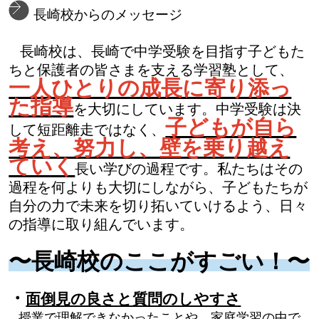
長崎校からのメッセージ
長崎校は、長崎で中学受験を目指す子どもた
ちと保護者の皆さまを支える学習塾として、
一人ひとりの成長に寄り添っ
た指導
を大切にしています。中学受験は決
子どもが自ら
して短距離走ではなく、
考え、努力し、壁を乗り越え
ていく
長い学びの過程です。私たちはその
過程を何よりも大切にしながら、子どもたちが
自分の力で未来を切り拓いていけるよう、日々
の指導に取り組んでいます。
〜長崎校のここがすごい！〜
・
面倒見の良さと質問のしやすさ
授業で理解できなかったことや、家庭学習の中で