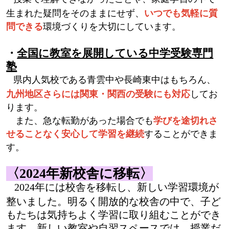
生まれた疑問をそのままにせず、
いつでも気軽に質
問できる
環境づくりを大切にしています。
・
全国に教室を展開している中学受験専門
塾
県内人気校である青雲中や長崎東中はもちろん、
九州地区さらには関東・関西の受験にも対応
してお
ります。
また、急な転勤があった場合でも
学びを途切れさ
せることなく安心して学習を継続
することができま
す。
〈2024年新校舎に移転〉
2024
年には校舎を移転し、新しい学習環境が
整いました。明るく開放的な校舎の中で、子ど
もたちは気持ちよく学習に取り組むことができ
ます。新しい教室や自習スペースでは、授業だ