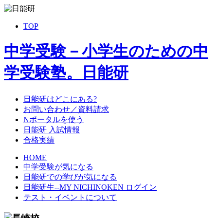
TOP
中学受験－小学生のための中
学受験塾。日能研
日能研はどこにある?
お問い合わせ／資料請求
Nポータルを使う
日能研 入試情報
合格実績
HOME
中学受験が気になる
日能研での学びが気になる
日能研生--MY NICHINOKEN ログイン
テスト・イベントについて