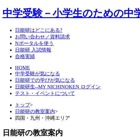
中学受験－小学生のための中
日能研はどこにある?
お問い合わせ／資料請求
Nポータルを使う
日能研 入試情報
合格実績
HOME
中学受験が気になる
日能研での学びが気になる
日能研生--MY NICHINOKEN ログイン
テスト・イベントについて
トップ
>
日能研の教室案内
>
四国・九州・沖縄エリア
日能研の教室案内