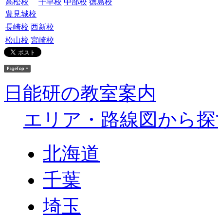
高松校
千早校
中部校
徳島校
豊見城校
長崎校
西新校
松山校
宮崎校
日能研の教室案内
エリア・路線図から探
北海道
千葉
埼玉