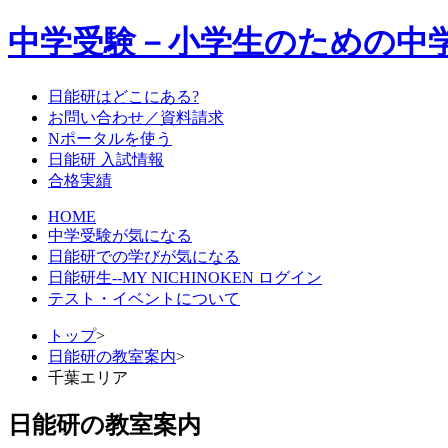
中学受験－小学生のための中
日能研はどこにある?
お問い合わせ／資料請求
Nポータルを使う
日能研 入試情報
合格実績
HOME
中学受験が気になる
日能研での学びが気になる
日能研生--MY NICHINOKEN ログイン
テスト・イベントについて
トップ
>
日能研の教室案内
>
千葉エリア
日能研の教室案内