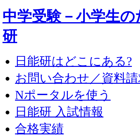
中学受験－小学生の
研
日能研はどこにある?
お問い合わせ／資料請
Nポータルを使う
日能研 入試情報
合格実績