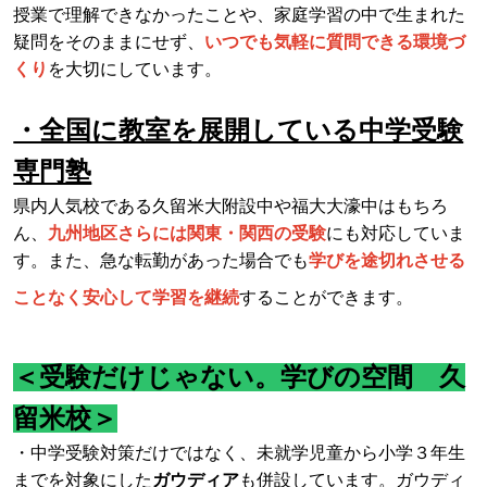
授業で理解できなかったことや、家庭学習の中で生まれた
疑問をそのままにせず、
いつでも気軽に質問できる環境づ
くり
を大切にしています。
・全国に教室を展開している中学受験
専門塾
県内人気校である久留米大附設中や福大大濠中はもちろ
ん、
九州地区さらには関東・関西の受験
にも対応していま
す。また、急な転勤があった場合でも
学びを途切れさせる
ことなく安心して学習を継続
することができます。
＜受験だけじゃない。学びの空間 久
留米校＞
・中学受験対策だけではなく、未就学児童から小学３年生
までを対象にした
ガウディア
も併設しています。ガウディ