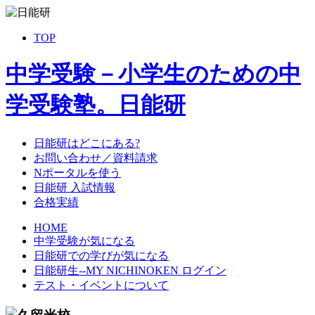
TOP
中学受験－小学生のための中
学受験塾。日能研
日能研はどこにある?
お問い合わせ／資料請求
Nポータルを使う
日能研 入試情報
合格実績
HOME
中学受験が気になる
日能研での学びが気になる
日能研生--MY NICHINOKEN ログイン
テスト・イベントについて