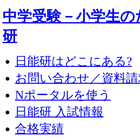
中学受験－小学生の
研
日能研はどこにある?
お問い合わせ／資料請
Nポータルを使う
日能研 入試情報
合格実績