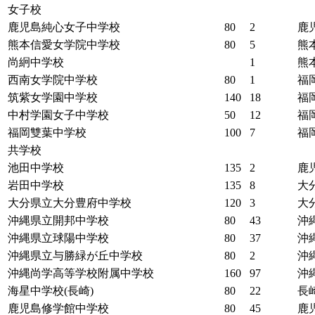
女子校
鹿児島純心女子中学校
80
2
鹿
熊本信愛女学院中学校
80
5
熊
尚絅中学校
1
熊
西南女学院中学校
80
1
福
筑紫女学園中学校
140
18
福
中村学園女子中学校
50
12
福
福岡雙葉中学校
100
7
福
共学校
池田中学校
135
2
鹿
岩田中学校
135
8
大
大分県立大分豊府中学校
120
3
大
沖縄県立開邦中学校
80
43
沖
沖縄県立球陽中学校
80
37
沖
沖縄県立与勝緑が丘中学校
80
2
沖
沖縄尚学高等学校附属中学校
160
97
沖
海星中学校(長崎)
80
22
長
鹿児島修学館中学校
80
45
鹿