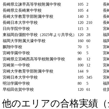
長崎県立諫早高等学校附属中学校
105
2
長
長崎県立長崎東中学校
105
4
長
長崎大学教育学部附属中学校
140
3
長
長崎日本大学中学校
120
210
長
日向学院中学校
115
3
宮
東福岡自彊館中学校（2025年より共学化）
120
28
福
福岡大学附属大濠中学校
160
60
福
鵬翔中学校
70
5
宮
宮崎学園中学校
90
5
宮
宮崎県立宮崎西高等学校附属中学校
80
12
宮
宮崎第一中学校
100
12
宮
宮崎大学教育学部附属中学校
144
9
宮
宮崎日本大学中学校
105
345
宮
明治学園中学校
80
5
福
早稲田佐賀中学校
120
61
佐
他のエリアの合格実績（