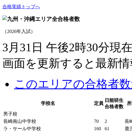
合格実績トップへ
（2026年入試）
3月31日 午後2時30分現
画面を更新すると最新情
このエリアの合格者数
日能研生
学校名
定員
所
合格者数
男子校
長崎南山中学校
70
2
長
ラ・サール中学校
160
61
鹿