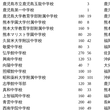
鹿児島市立鹿児島玉龍中学校
3
鹿
鹿児島第一中学校
1
鹿
鹿児島大学教育学部附属中学校
180
19
鹿
熊本学園大学付属中学校
80
8
熊
熊本大学教育学部附属中学校
160
9
熊
熊本マリスト学園中学校
80
20
熊
久留米大学附設中学校
160
42
福
敬愛中学校
80
3
福
弘学館中学校
270
56
佐
興南中学校
120
53
沖
向陽中学校
40
7
大
照曜館中学校
100
10
福
昭和薬科大学附属中学校
200
101
沖
志學館中等部
120
38
鹿
真和中学校
80
33
熊
上智福岡中学校
160
40
福
青雲中学校
200
40
長
西南学院中学校
160
49
福