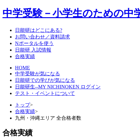
中学受験－小学生のための中
日能研はどこにある?
お問い合わせ／資料請求
Nポータルを使う
日能研 入試情報
合格実績
HOME
中学受験が気になる
日能研での学びが気になる
日能研生--MY NICHINOKEN ログイン
テスト・イベントについて
トップ
>
合格実績
>
九州・沖縄エリア 全合格者数
合格実績