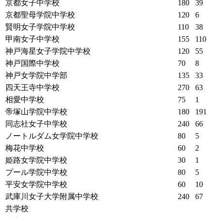
京都女子中学校
180
39
京都聖母学院中学校
120
6
賢明女子学院中学校
110
38
甲南女子中学校
155
110
神戸海星女子学院中学校
120
55
神戸国際中学校
70
8
神戸女学院中学部
135
33
四天王寺中学校
270
63
相愛中学校
75
1
帝塚山学院中学校
180
191
同志社女子中学校
240
66
ノートルダム女学院中学校
80
5
梅花中学校
60
2
姫路女学院中学校
30
1
プール学院中学校
80
5
平安女学院中学校
60
10
武庫川女子大学附属中学校
240
67
共学校