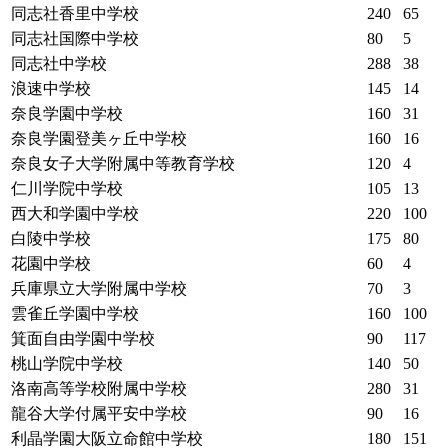
同志社香里中学校
240
65
同志社国際中学校
80
5
同志社中学校
288
38
浪速中学校
145
14
奈良学園中学校
160
31
奈良学園登美ヶ丘中学校
160
16
奈良女子大学附属中等教育学校
120
4
仁川学院中学校
105
13
西大和学園中学校
220
100
白陵中学校
175
80
花園中学校
60
4
兵庫県立大学附属中学校
70
3
雲雀丘学園中学校
160
100
箕面自由学園中学校
90
117
桃山学院中学校
140
50
洛南高等学校附属中学校
280
31
龍谷大学付属平安中学校
90
16
利晶学園大阪立命館中学校
180
151