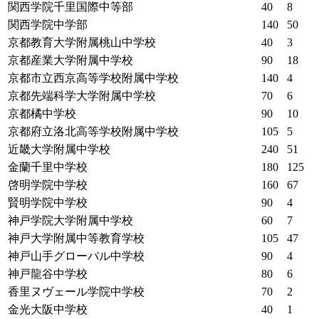
関西学院千里国際中等部
40
8
関西学院中学部
140
50
京都教育大学附属桃山中学校
40
3
京都産業大学附属中学校
90
18
京都市立西京高等学校附属中学校
140
4
京都先端科学大学附属中学校
70
6
京都橘中学校
90
10
京都府立洛北高等学校附属中学校
105
5
近畿大学附属中学校
240
51
金蘭千里中学校
180
125
啓明学院中学校
160
67
賢明学院中学校
90
4
神戸学院大学附属中学校
60
7
神戸大学附属中等教育学校
105
47
神戸山手グローバル中学校
90
4
神戸龍谷中学校
80
6
香里ヌヴェール学院中学校
70
2
金光大阪中学校
40
1