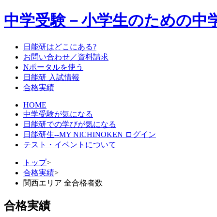
中学受験－小学生のための中
日能研はどこにある?
お問い合わせ／資料請求
Nポータルを使う
日能研 入試情報
合格実績
HOME
中学受験が気になる
日能研での学びが気になる
日能研生--MY NICHINOKEN ログイン
テスト・イベントについて
トップ
>
合格実績
>
関西エリア 全合格者数
合格実績