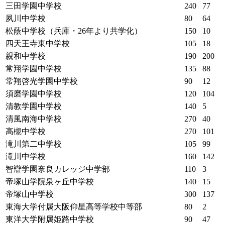
三田学園中学校
240
77
夙川中学校
80
64
松蔭中学校（兵庫・26年より共学化）
150
10
四天王寺東中学校
105
18
親和中学校
190
200
常翔学園中学校
135
88
常翔啓光学園中学校
90
12
須磨学園中学校
120
104
清教学園中学校
140
5
清風南海中学校
270
40
高槻中学校
270
101
滝川第二中学校
105
99
滝川中学校
160
142
智辯学園奈良カレッジ中学部
110
3
帝塚山学院泉ヶ丘中学校
140
15
帝塚山中学校
300
137
東海大学付属大阪仰星高等学校中等部
80
2
東洋大学附属姫路中学校
90
47