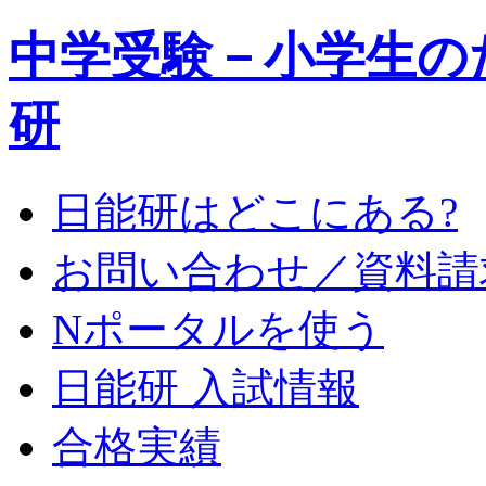
中学受験－小学生の
研
日能研はどこにある?
お問い合わせ／資料請
Nポータルを使う
日能研 入試情報
合格実績