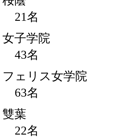
桜蔭
21
名
女子学院
43
名
フェリス女学院
63
名
雙葉
22
名