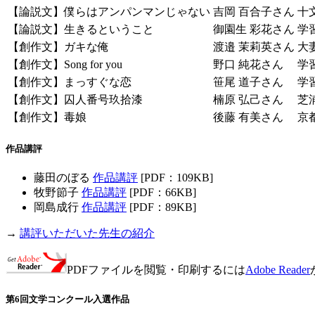
【論説文】僕らはアンパンマンじゃない
吉岡 百合子さん
十
【論説文】生きるということ
御園生 彩花さん
学
【創作文】ガキな俺
渡邉 茉莉英さん
大
【創作文】Song for you
野口 純花さん
学
【創作文】まっすぐな恋
笹尾 道子さん
学
【創作文】囚人番号玖拾漆
楠原 弘己さん
芝
【創作文】毒娘
後藤 有美さん
京
作品講評
藤田のぼる
作品講評
[PDF：109KB]
牧野節子
作品講評
[PDF：66KB]
岡島成行
作品講評
[PDF：89KB]
→
講評いただいた先生の紹介
PDFファイルを閲覧・印刷するには
Adobe Reader
第6回文学コンクール入選作品