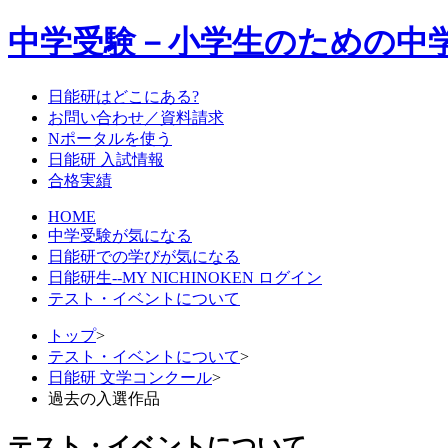
中学受験－小学生のための中
日能研はどこにある?
お問い合わせ／資料請求
Nポータルを使う
日能研 入試情報
合格実績
HOME
中学受験が気になる
日能研での学びが気になる
日能研生--MY NICHINOKEN ログイン
テスト・イベントについて
トップ
>
テスト・イベントについて
>
日能研 文学コンクール
>
過去の入選作品
テスト・イベントについて