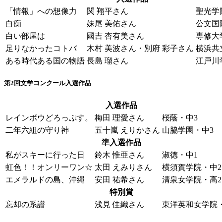
「情報」への想像力
関 翔平さん
聖光学
白痴
妹尾 美佑さん
公文国
白い部屋は
國吉 杏有美さん
専修大
足りなかったコトバ
木村 美波さん・別府 彩子さん
横浜共
ある時代ある国の物語
長島 瑠さん
江戸川
第2回文学コンクール入選作品
入選作品
レインボウどろっぷす。
梅田 理愛さん
桜蔭・中3
二年六組の守り神
五十嵐 えりかさん
山脇学園・中3
準入選作品
私がスキーに行った日
鈴木 惟亜さん
淑徳・中1
虹色！！オンリーワン☆
太田 えみりさん
横須賀学院・中2
エメラルドの島、沖縄
安田 祐希さん
清泉女学院・高2
特別賞
忘却の系譜
浅見 佳織さん
東洋英和女学院