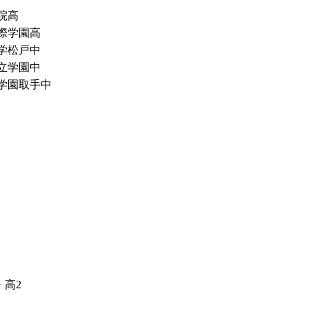
院高
際学園高
学松戸中
立学園中
学園取手中
・高2