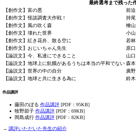
最終選考まで残った
【創作文】富の悪
前迫
【創作文】怪談調査大作戦！
持尾
【創作文】風の吹く森
檜山
【創作文】壊れた世界
小山
【創作文】紅き花弁、散る空に
若林
【創作文】おじいちゃん先生
原口
【論説文】今、私達にできること
山口
【論説文】地球上に飢餓があるうちは本当の平和でない
森本
【論説文】世界の中の自分
廣野
【論説文】地球と共に生きる為に
鈴木
作品講評
藤田のぼる
作品講評
[PDF：95KB]
牧野節子
作品講評
[PDF：69KB]
岡島成行
作品講評
[PDF：82KB]
→
講評いただいた先生の紹介