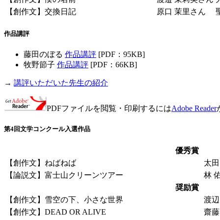
【創作文】交換日記
原口 茉里さん
作品講評
藤田のぼる
作品講評
[PDF：95KB]
牧野節子
作品講評
[PDF：66KB]
→
講評いただいた先生の紹介
PDFファイルを閲覧・印刷するには
Adobe Reader
第4回文学コンクール入選作品
優秀賞
【創作文】ねばねば
太田
【論説文】富士山クリーンツアー
林 
奨励賞
【創作文】雪空の下、小さな世界
渡辺
【創作文】DEAD OR ALIVE
齋藤