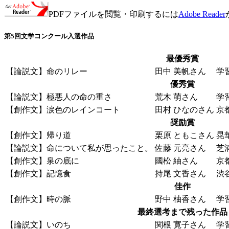
PDFファイルを閲覧・印刷するには
Adobe Reader
第5回文学コンクール入選作品
最優秀賞
【論説文】命のリレー
田中 美帆さん
学
優秀賞
【論説文】極悪人の命の重さ
荒木 萌さん
学
【創作文】涙色のレインコート
田村 ひなのさん
京
奨励賞
【創作文】帰り道
栗原 ともこさん
晃
【論説文】命について私が思ったこと。
佐藤 元亮さん
芝
【創作文】泉の底に
國松 紬さん
京
【創作文】記憶食
持尾 文香さん
渋
佳作
【創作文】時の脈
野中 柚香さん
学
最終選考まで残った作品
【論説文】いのち
関根 寛子さん
学