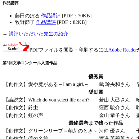
作品講評
藤田のぼる
作品講評
[PDF：70KB]
牧野節子
作品講評
[PDF：82KB]
→
講評いただいた先生の紹介
PDFファイルを閲覧・印刷するには
Adobe Reader
第3回文学コンクール入選作品
優秀賞
【創作文】愛や魔がある～I am a girl.～
武 玲央和さん
奨励賞
【論説文】Which do you select life or art?
若山 大己さん
【創作文】鈴虫
窪西 駿介さん
【創作文】虹の声
金山 恭子さん
最終選考まで残った作品
【創作文】グリーンリーブ～萌芽のとき～
河仲 優さん
【創作文】僕の名前
渡邉 茉莉英さん