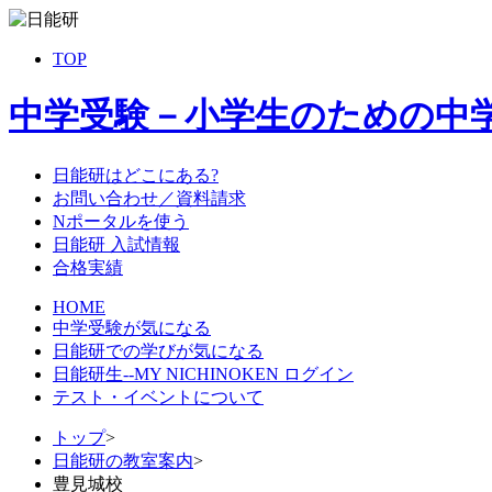
TOP
中学受験－小学生のための中
日能研はどこにある?
お問い合わせ／資料請求
Nポータルを使う
日能研 入試情報
合格実績
HOME
中学受験が気になる
日能研での学びが気になる
日能研生--MY NICHINOKEN ログイン
テスト・イベントについて
トップ
>
日能研の教室案内
>
豊見城校