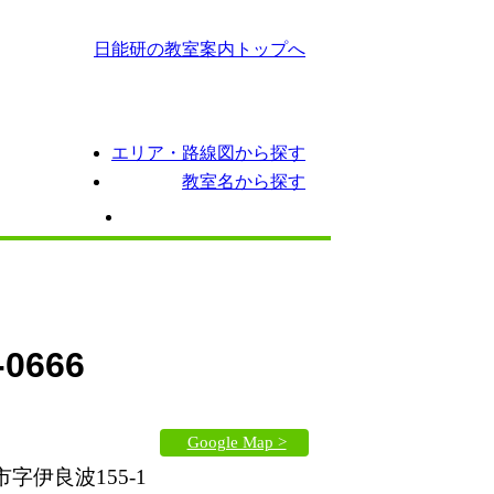
日能研の教室案内トップへ
エリア・路線図から探す
教室名から探す
ス
期間講習
イベント情報
-0666
Google Map >
字伊良波155-1