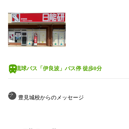
琉球バス「伊良波」バス停 徒歩0分
豊見城校からのメッセージ