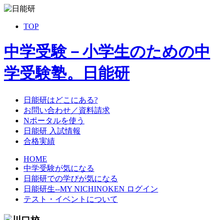
TOP
中学受験－小学生のための中
学受験塾。日能研
日能研はどこにある?
お問い合わせ／資料請求
Nポータルを使う
日能研 入試情報
合格実績
HOME
中学受験が気になる
日能研での学びが気になる
日能研生--MY NICHINOKEN ログイン
テスト・イベントについて