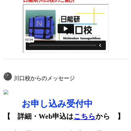
日能研川口校のご紹介
川口校からのメッセージ
🌻
お申し込み受付中
🌻
【 詳細・Web申込は
こちら
から 】