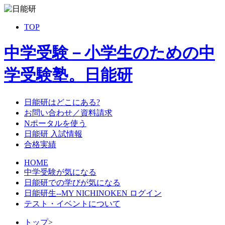
TOP
中学受験－小学生のための中
学受験塾。日能研
日能研はどこにある?
お問い合わせ／資料請求
Nポータルを使う
日能研 入試情報
合格実績
HOME
中学受験が気になる
日能研での学びが気になる
日能研生--MY NICHINOKEN ログイン
テスト・イベントについて
トップ
>