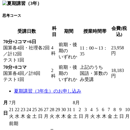
思考コース
科
会費(税
受講日数
期間
授業時間帯
目
込)
70分×2コマ×6日
前期・後
国算各4回・社理各2回
4
23,958
11：00～13：
期の
科
円
／計12回
35
いずれか
テスト1回
70分×8コマ
前期・後
上記のうち
2
18,183
国算各4回／計8回
期の
国語・算数の
科
円
テスト1回
いずれか
み受講
夏期講習（3年生）のお申し込み
月
7月
8月
21
22
23
24
25
26
27
28
29
30
31
1
2
3
4
5
6
7
8
9
10
日
火
水
木
金
土
日
月
火
水
木
金
土
日
月
火
水
木
金
土
日
月
前期