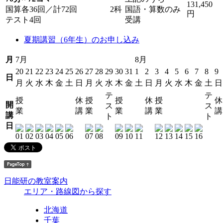
131,450
国算各36回／計72回
2科
国語・算数のみ
円
テスト4回
受講
夏期講習（6年生）のお申し込み
月
7月
8月
20
21
22
23
24
25
26
27
28
29
30
31
1
2
3
4
5
6
7
8
9
日
月
火
水
木
金
土
日
月
火
水
木
金
土
日
月
火
水
木
金
土
日
テ
テ
授
休
授
授
休
授
休
開
ス
ス
業
講
業
業
講
業
講
講
ト
ト
日
日能研の教室案内
エリア・路線図から探す
北海道
千葉