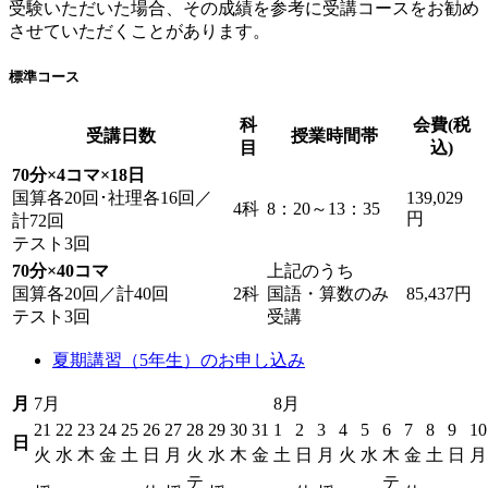
受験いただいた場合、その成績を参考に受講コースをお勧め
させていただくことがあります。
標準コース
科
会費(税
受講日数
授業時間帯
目
込)
70分×4コマ×18日
国算各20回･社理各16回／
139,029
4科
8：20～13：35
円
計72回
テスト3回
70分×40コマ
上記のうち
国算各20回／計40回
2科
国語・算数のみ
85,437円
テスト3回
受講
夏期講習（5年生）のお申し込み
月
7月
8月
21
22
23
24
25
26
27
28
29
30
31
1
2
3
4
5
6
7
8
9
10
日
火
水
木
金
土
日
月
火
水
木
金
土
日
月
火
水
木
金
土
日
月
テ
テ