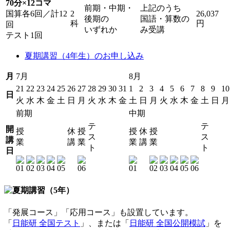
70分×12コマ
前期・中期・
上記のうち
国算各6回／計12
2
26,037
後期の
国語・算数の
科
円
回
いずれか
み受講
テスト1回
夏期講習（4年生）のお申し込み
月
7月
8月
21
22
23
24
25
26
27
28
29
30
31
1
2
3
4
5
6
7
8
9
10
日
火
水
木
金
土
日
月
火
水
木
金
土
日
月
火
水
木
金
土
日
月
前期
中期
テ
テ
開
授
休
授
授
休
授
ス
ス
講
業
講
業
業
講
業
ト
ト
日
「発展コース」「応用コース」も設置しています。
「
日能研 全国テスト
」、または「
日能研 全国公開模試
」を