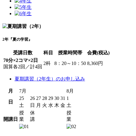
2年『夏の学習』
受講日数
科目
授業時間帯
会費(税込)
70分×2コマ×2日
2科
8：20～10：50
8,360円
国算各2回／計4回
夏期講習（2年生）のお申し込み
月
7月
8月
25
26
27
28
29
30
31
1
日
土
日
月
火
水
木
金
土
授
休
授
開講日
業
講
業