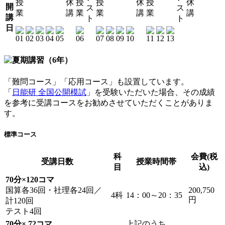
授
休
授
授
休
授
休
開
ス
ス
業
講
業
業
講
業
講
講
ト
ト
日
「難問コース」「応用コース」も設置しています。
「
日能研 全国公開模試
」を受験いただいた場合、その成績
を参考に受講コースをお勧めさせていただくことがありま
す。
標準コース
科
会費(税
受講日数
授業時間帯
目
込)
70分×120コマ
国算各36回・社理各24回／
200,750
4科
14：00～20：35
円
計120回
テスト4回
70分× 72コマ
上記のうち