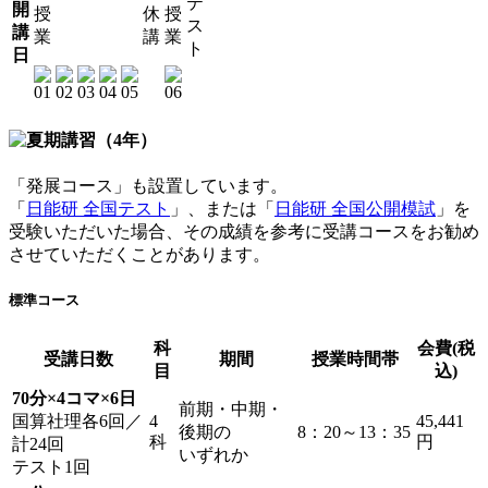
テ
開
授
休
授
ス
講
業
講
業
ト
日
「発展コース」も設置しています。
「
日能研 全国テスト
」、または「
日能研 全国公開模試
」を
受験いただいた場合、その成績を参考に受講コースをお勧め
させていただくことがあります。
標準コース
科
会費(税
受講日数
期間
授業時間帯
目
込)
70分×4コマ×6日
前期・中期・
国算社理各6回／
4
45,441
後期の
8：20～13：35
科
円
計24回
いずれか
テスト1回