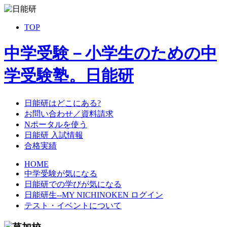
TOP
中学受験－小学生のための中
学受験塾。日能研
日能研はどこにある?
お問い合わせ／資料請求
Nポータルを使う
日能研 入試情報
合格実績
HOME
中学受験が気になる
日能研での学びが気になる
日能研生--MY NICHINOKEN ログイン
テスト・イベントについて