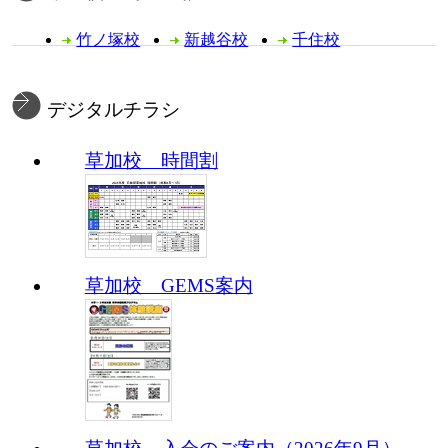
竹ノ塚校
新越谷校
千住校
デジタルチラシ
草加校 時間割
草加校 GEMS案内