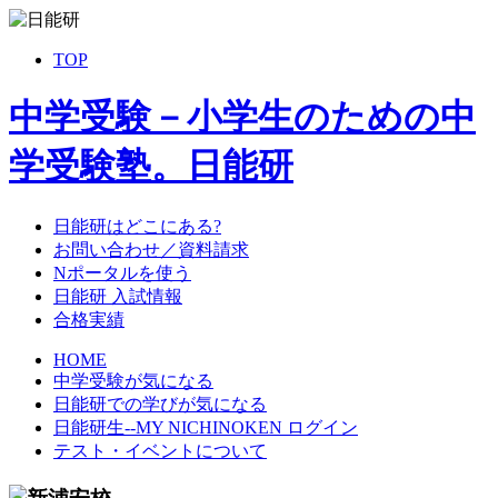
TOP
中学受験－小学生のための中
学受験塾。日能研
日能研はどこにある?
お問い合わせ／資料請求
Nポータルを使う
日能研 入試情報
合格実績
HOME
中学受験が気になる
日能研での学びが気になる
日能研生--MY NICHINOKEN ログイン
テスト・イベントについて