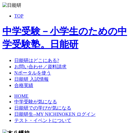
TOP
中学受験－小学生のための中
学受験塾。日能研
日能研はどこにある?
お問い合わせ／資料請求
Nポータルを使う
日能研 入試情報
合格実績
HOME
中学受験が気になる
日能研での学びが気になる
日能研生--MY NICHINOKEN ログイン
テスト・イベントについて