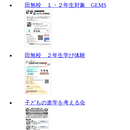
田無校 １・２年生対象 GEMS
田無校 ２年生学び体験
子どもの進学を考える会