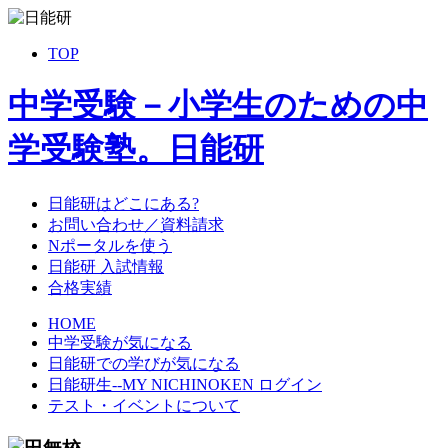
TOP
中学受験－小学生のための中
学受験塾。日能研
日能研はどこにある?
お問い合わせ／資料請求
Nポータルを使う
日能研 入試情報
合格実績
HOME
中学受験が気になる
日能研での学びが気になる
日能研生--MY NICHINOKEN ログイン
テスト・イベントについて