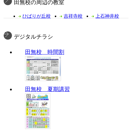
田無校の周辺の教室
ひばりが丘校
吉祥寺校
上石神井校
デジタルチラシ
田無校 時間割
田無校 夏期講習