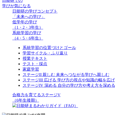
日能研での
学びが気になる
日能研の学びコンセプト
「未来への学び」
低学年の学び
（1・2・3年生）
系統学習の学び
（4・5・6年生）
系統学習の位置づけとゴール
学習サイクル・ふり返り
授業テキスト
テスト・採点
家庭学習
ステージII 親しむ 未来へつながる学びへ親しむ
ステージIII 広げる 学び方の視点や知識の幅を広
ステージIV 深める 自分の学び方や考え方を深め
合格力を育てるステージV
（6年生後期）