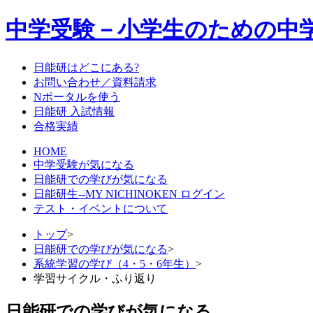
中学受験－小学生のための中
日能研はどこにある?
お問い合わせ／資料請求
Nポータルを使う
日能研 入試情報
合格実績
HOME
中学受験が気になる
日能研での学びが気になる
日能研生--MY NICHINOKEN ログイン
テスト・イベントについて
トップ
>
日能研での学びが気になる
>
系統学習の学び（4・5・6年生）
>
学習サイクル・ふり返り
日能研での学びが気になる