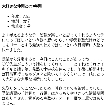
大好きな仲間との3年間
年度：
2025
性別：
女子
執筆者：
母
よく考えるような子、勉強が楽しいと思ってくれるような子
になってほしいという親の想いから、中学受験塾だけれどそ
こをゴールとする勉強の仕方ではないという日能研に入塾を
決めました。
授業から帰宅すると、今日はこんなことがあってね・・・、
◯◯先生がこういう話をしてくれて・・・とそれはそれはイ
キイキと話す娘。発熱で小学校を休んでも、午後に解熱すれ
ば日能研行っちゃダメ？と聞いてくるくらいには、娘にとっ
て大好きな大事な場所になりました。
先取りをしてこなかったため、算数はとても苦労しました。
季節講習の「計算と一行題」はきっちりやりきった講習期間
はありません。青ざめる点数のテストも一度や二度ではあり
ません。