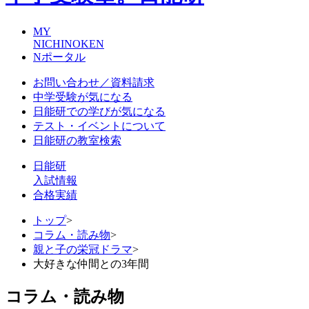
MY
NICHINOKEN
Nポータル
お問い合わせ／資料請求
中学受験が気になる
日能研での学びが気になる
テスト・イベントについて
日能研の教室検索
日能研
入試情報
合格実績
トップ
>
コラム・読み物
>
親と子の栄冠ドラマ
>
大好きな仲間との3年間
コラム・読み物