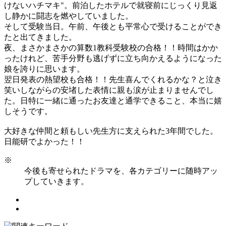
けないハチマキ"。前泊したホテルで就寝前にじっくり見返
し静かに闘志を燃やしていました。
そして受験当日。午前、午後とも平常心で受けることができ
たと出てきました。
夜、まさかまさかの算数1教科受験校の合格！！時間はかか
ったけれど、苦手分野も逃げずに立ち向かえるようになった
娘を誇りに思います。
翌日発表の熱望校も合格！！先生喜んでくれるかな？と泣き
笑いしながらの安堵した表情に親も涙が止まりませんでし
た。日特に一緒に通ったお友達と通学できること、本当に嬉
しそうです。
大好きな仲間と頼もしい先生方に支えられた3年間でした。
日能研でよかった！！
※
今後も寄せられたドラマを、各カテゴリーに随時アッ
プしていきます。