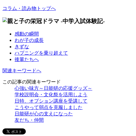
コラム・読み物トップへ
感動の瞬間
わが子の成長
きずな
ハプニングを乗り超えて
後輩たちへ
関連キーワードへ
この記事の関連キーワード
心強い味方～日能研の応援グッズ～
学校説明会・文化祭を活用しよう
日特、オプション講座を受講して
こうやって弱点を克服しました
日能研が心の支えになった
友だち・仲間