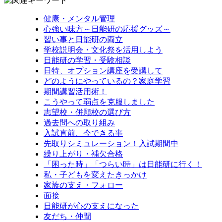
健康・メンタル管理
心強い味方～日能研の応援グッズ～
習い事と日能研の両立
学校説明会・文化祭を活用しよう
日能研の学習・受験相談
日特、オプション講座を受講して
どのようにやっているの？家庭学習
期間講習活用術！
こうやって弱点を克服しました
志望校・併願校の選び方
過去問への取り組み
入試直前、今できる事
先取りシミュレーション！入試期間中
繰り上がり・補欠合格
「困った時」「つらい時」は日能研に行く！
私・子どもを変えたきっかけ
家族の支え・フォロー
面接
日能研が心の支えになった
友だち・仲間