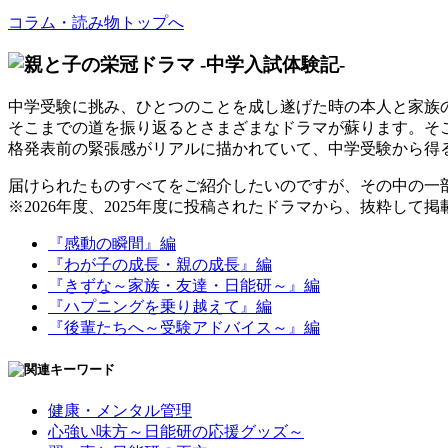
コラム・読み物トップへ
中学受験に挑み、ひとつのことを成し遂げた時の本人と家族
そこまでの道を振り返るとさまざまなドラマが蘇ります。そ
格発表前の緊張感がリアルに描かれていて、中学受験から得
届けられたものすべてをご紹介したいのですが、その中の一
※2026年度、2025年度に投稿されたドラマから、抜粋して
『感動の瞬間』編
『わが子の成長・親の成長』編
『きずな～家族・友達・日能研～』編
『ハプニングを乗り越えて』編
『後輩たちへ～受験アドバイス～』編
健康・メンタル管理
心強い味方～日能研の応援グッズ～