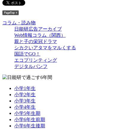
コラム・読み物
日能研広告アーカイブ
Web情報コラム（関西）
親と子の栄冠ドラマ
シカクいアタマをマルくする
国語でGO！
エコプリンティング
デジタルパンフ
小学1年生
小学2年生
小学3年生
小学4年生
小学5年生期
小学6年生前期
小学6年生後期