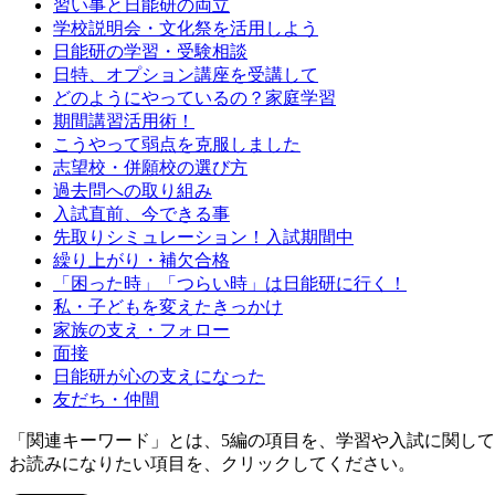
習い事と日能研の両立
学校説明会・文化祭を活用しよう
日能研の学習・受験相談
日特、オプション講座を受講して
どのようにやっているの？家庭学習
期間講習活用術！
こうやって弱点を克服しました
志望校・併願校の選び方
過去問への取り組み
入試直前、今できる事
先取りシミュレーション！入試期間中
繰り上がり・補欠合格
「困った時」「つらい時」は日能研に行く！
私・子どもを変えたきっかけ
家族の支え・フォロー
面接
日能研が心の支えになった
友だち・仲間
「関連キーワード」とは、5編の項目を、学習や入試に関し
お読みになりたい項目を、クリックしてください。