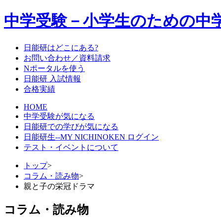
中学受験－小学生のための中
日能研はどこにある?
お問い合わせ／資料請求
Nポータルを使う
日能研 入試情報
合格実績
HOME
中学受験が気になる
日能研での学びが気になる
日能研生--MY NICHINOKEN ログイン
テスト・イベントについて
トップ
>
コラム・読み物
>
親と子の栄冠ドラマ
コラム・読み物