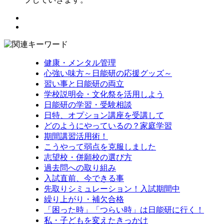
健康・メンタル管理
心強い味方～日能研の応援グッズ～
習い事と日能研の両立
学校説明会・文化祭を活用しよう
日能研の学習・受験相談
日特、オプション講座を受講して
どのようにやっているの？家庭学習
期間講習活用術！
こうやって弱点を克服しました
志望校・併願校の選び方
過去問への取り組み
入試直前、今できる事
先取りシミュレーション！入試期間中
繰り上がり・補欠合格
「困った時」「つらい時」は日能研に行く！
私・子どもを変えたきっかけ