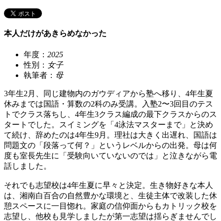
本人だけがあきらめなかった
年度：
2025
性別：
女子
執筆者：
母
3年生2月、同じ建物内のガウディアから塾へ移り、4年生夏
休みまでは国語・算数の2科のみ受講。入塾2〜3回目のテス
トでクラス落ちし、4年生3クラス編成の最下クラスからのス
タートでした。スイミングを「4泳法マスターまで」と決め
て続け、辞めたのは4年生9月。理社は大きく出遅れ、国語は
問題文の「段落って何？」というレベルからの出発。母は何
度も室長先生に「受験向いていないのでは」と泣きながら電
話しました。
それでも志望校は4年生夏に早々と決定。生き物好きな本人
は、湘南白百合の自然豊かな環境と、生徒主体で改装した休
憩スペースに一目惚れ。家庭の信仰面からもカトリック校を
志望し、他校も見学しましたが第一志望は揺らぎませんでし