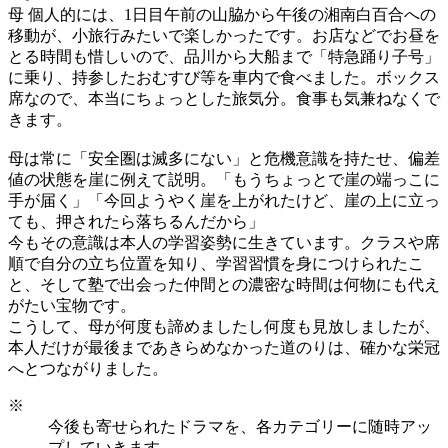
母 個人的には、1日目午前の山脇から午後の湘南白百合への
移動が、小旅行みたいで楽しかったです。お店などでお昼を
とる時間も惜しいので、品川から大船まで「特急踊り子号」
に乗り、持参したおむすび等を車内で食べました。ボックス
席なので、本当にちょっとした旅気分。食事も気兼ねなくで
きます。
母は常に「安全圏は滅多にない」と危機意識を持たせ、偏差
値の状態を崖に例えて説明。「もうちょっとで崖の端っこに
手が届く」「今回ようやく崖を上がれたけど、崖の上に立っ
ても、押されたら落ちるんだから」
今もその意識は本人の学習姿勢に生きています。クラスや席
順で自分の立ち位置を知り、学習習慣を身につけられたこ
と、そして塾で出会った仲間との濃密な時間は何物にも代え
がたい宝物です。
こうして、母が何度も諦めましたし何度も見放しましたが、
本人だけが最後まであきらめなかった道のりは、確かな栄冠
へとつながりました。
※
今後も寄せられたドラマを、各カテゴリーに随時アッ
プしていきます。