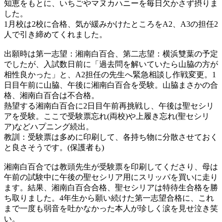
知恵をもとに、いちごやマヌカハニーを毎日欠かさず摂りま
した。
1月校は2校に合格、気が緩みかけたところをA2、A3の担任2
人で引き締めてくれました。
出願時は第一志望：湘南白百合、第二志望：横浜雙葉の予定
でしたが、入試数日前に「過去問を解いていたら山脇の方が
相性良かった」と、A2担任の先生へ緊急相談し作戦変更。1
日目午前に山脇、午後に湘南白百合を受験。山脇まさかの合
格、湘南白百合は不合格。
熱望する湘南白百合に2日目午前再挑戦し、午後は聖セシリ
アを受験。ここで受験票忘れ(両校)や上履き忘れ(聖セシリ
ア)などハプニング続出。
教訓：受験票は多めに印刷して、各持ち物に分散させておく
と良さそうです。(保護者も)
湘南白百合では教頭先生が受験票を印刷してくださり、母は
午前の試験中に午後の聖セシリア用にスリッパを買いに走り
ます。結果、湘南白百合合格、聖セシリアは特待生合格を勝
ち取りました。4年生から願い続けた第一志望合格に、これ
まで一度も弱音を吐かなかった本人が珍しく涙を見せ泣き笑
い。