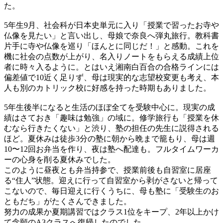
た。
5年生9月、社会科が日本史単元に入り「授業で習ったお寺や
仏像を見たい」と言い出し、母娘で奈良へ弾丸旅行。教科書
片手に寺や仏像を巡り「ほんとに同じだ！」と感動。これを
機に社会の点数が上がり、名入りノートをもらえる成績上位
者に時々入るように。とはいえ湘南白百合の合格ラインには
偏差値で10近く足りず、母は現実的な志望校変更も考え、本
人も別のカトリック校に好感を持った時期もありました。
5年生後半になると生活のほぼ全てを受験中心に。現実の成
績はさておき「趣味は勉強」の域に。修学旅行も「授業を休
むなら行きたくない」と渋り、塾の担任の先生に説得される
ほど。夏休みは徒歩3分の塾に朝から晩まで籠もり、母は週
10〜12回お弁当を作り、夜は塾へ配達も。フルタイムワーカ
ーの心身を削る夏休みでした。
このように昼夜とも弁当持参で、授業前後も自習室に居座
る“住人”状態。迎えに行って自習室から剥がさないと帰って
こないので、毎日迎えに行くうちに、母も塾に「受験生のお
ともだち」がたくさんできました。
努力の成果か夏期講習ではクラス1位をキープ、2年以上かけ
て念願のA3クラスへ復帰したのでした。