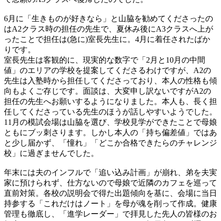
6月に「生きものが好きなら」と山脇を勧めてくださったの
はA2クラス時の担任の先生で、夏休み後にA3クラスへ上が
ったことで担任は(急に)室長先生に。4月に着任されたばか
りです。
室長先生は客観的に、現実的な数字で「2月と10月の中間
値」のエリアの学校を提案してくださるわけですが、A2の
先生は入塾時から担任してくださっており、本人の性格も傾
向もよくご存じです。面談は、大変申し訳ないですがA2の
担任の先生へお願いするようになりました。本人も、長く担
任してくださっている先生のほうが話しやすいようでした。
11月の模試会場は山脇を選び、学校見学ができたことで母娘
ともにブッ刺さります。しかし本人の「持ち偏差値」ではあ
と少し届かず、「憧れ」「どこか合格できたらのチャレンジ
校」に過ぎませんでした。
年末には夫のインフルで「追い込み計画」が崩れ、弟を夫実
家に預けられず、仕方ないので母娘で近隣のカフェを巡って
直前対策。各校の説明会で得た出題傾向を基に、会場に当日
持参する「これだけはノート」を母が魂を削って作成。健康
管理も徹底し、「進学レーダー」で拝見した先人の皆様のお