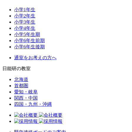
小学1年生
小学2年生
小学3年生
小学4年生
小学5年生期
小学6年生前期
小学6年生後期
通室をお考えの方へ
日能研の教室
北海道
首都圏
愛知・岐阜
関西・中国
四国・九州・沖縄