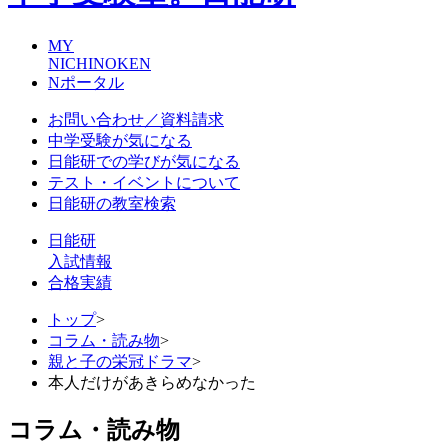
MY
NICHINOKEN
Nポータル
お問い合わせ／資料請求
中学受験が気になる
日能研での学びが気になる
テスト・イベントについて
日能研の教室検索
日能研
入試情報
合格実績
トップ
>
コラム・読み物
>
親と子の栄冠ドラマ
>
本人だけがあきらめなかった
コラム・読み物