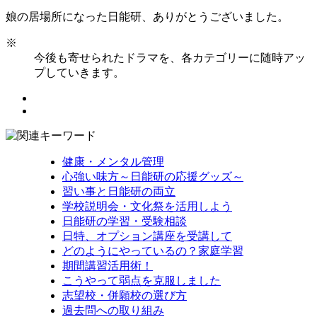
娘の居場所になった日能研、ありがとうございました。
※
今後も寄せられたドラマを、各カテゴリーに随時アッ
プしていきます。
健康・メンタル管理
心強い味方～日能研の応援グッズ～
習い事と日能研の両立
学校説明会・文化祭を活用しよう
日能研の学習・受験相談
日特、オプション講座を受講して
どのようにやっているの？家庭学習
期間講習活用術！
こうやって弱点を克服しました
志望校・併願校の選び方
過去問への取り組み