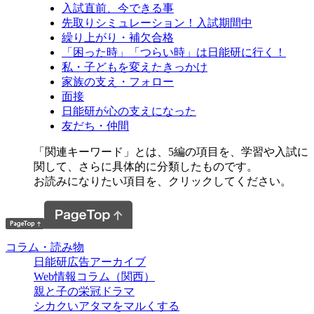
入試直前、今できる事
先取りシミュレーション！入試期間中
繰り上がり・補欠合格
「困った時」「つらい時」は日能研に行く！
私・子どもを変えたきっかけ
家族の支え・フォロー
面接
日能研が心の支えになった
友だち・仲間
「関連キーワード」とは、5編の項目を、学習や入試に
関して、さらに具体的に分類したものです。
お読みになりたい項目を、クリックしてください。
コラム・読み物
日能研広告アーカイブ
Web情報コラム（関西）
親と子の栄冠ドラマ
シカクいアタマをマルくする