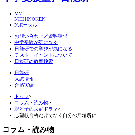
MY
NICHINOKEN
Nポータル
お問い合わせ／資料請求
中学受験が気になる
日能研での学びが気になる
テスト・イベントについて
日能研の教室検索
日能研
入試情報
合格実績
トップ
>
コラム・読み物
>
親と子の栄冠ドラマ
>
志望校合格だけでなく自分の居場所に
コラム・読み物