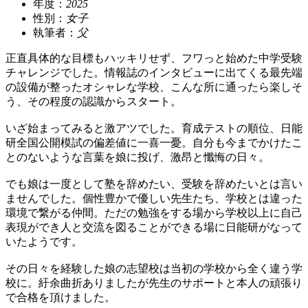
年度：
2025
性別：
女子
執筆者：
父
正直具体的な目標もハッキリせず、フワっと始めた中学受験
チャレンジでした。情報誌のインタビューに出てくる最先端
の設備が整ったオシャレな学校、こんな所に通ったら楽しそ
う、その程度の認識からスタート。
いざ始まってみると激アツでした。育成テストの順位、日能
研全国公開模試の偏差値に一喜一憂。自分も今までかけたこ
とのないような言葉を娘に投げ、激昂と懺悔の日々。
でも娘は一度として塾を辞めたい、受験を辞めたいとは言い
ませんでした。個性豊かで優しい先生たち、学校とは違った
環境で繋がる仲間。ただの勉強をする場から学校以上に自己
表現ができ人と交流を図ることができる場に日能研がなって
いたようです。
その日々を経験した娘の志望校は当初の学校から全く違う学
校に。紆余曲折ありましたが先生のサポートと本人の頑張り
で合格を頂けました。