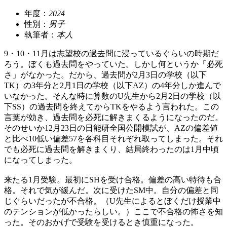
年度：
2024
性別：
男子
執筆者：
本人
9・10・11月は志望校の過去問に浸っているぐらいの時期だ
ろう。ぼくも過去問をやっていた。しかし何というか「必死
さ」がなかった。だから、過去問が2月3日の学校（以下
TK）の3年分と2月1日の学校（以下AZ）の4年分しか進んで
いなかった。そんな時に算数のU先生から2月2日の学校（以
下SS）の過去問を終えてからTKをやるよう言われた。この
言葉が効き、過去問を必死に解きまくるようになったのだ。
そのせいか12月23日の日能研全国公開模試が、AZの偏差値
と比べ10低い偏差57を各科目それぞれ取ってしまった。それ
でも必死に過去問を解きまくり、結局終わったのは1月中頃
になってしまった。
来たる1月受験。最初にSHを受け合格。偏差の高い特待も合
格。それで気が緩んだ。次に受けたSM中。自分の偏差と同
じぐらいだったが不合格。（U先生によるとぼくだけ授業中
のテンションが低かったらしい。）ここで不合格の怖さを知
った。そのおかげで受験を受けるとき慎重になった。