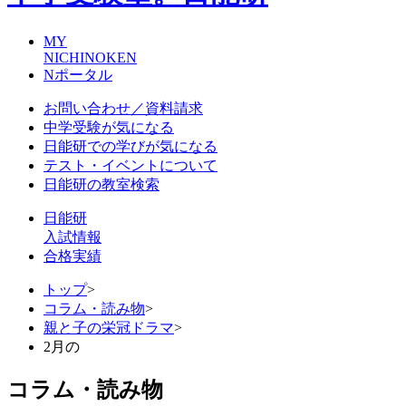
MY
NICHINOKEN
Nポータル
お問い合わせ／資料請求
中学受験が気になる
日能研での学びが気になる
テスト・イベントについて
日能研の教室検索
日能研
入試情報
合格実績
トップ
>
コラム・読み物
>
親と子の栄冠ドラマ
>
2月の
コラム・読み物