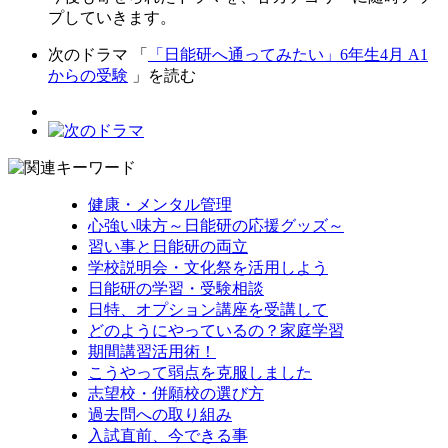
プしていきます。
次のドラマ 「
「日能研へ通ってみたい」6年生4月 A1
からの受験
」を読む
健康・メンタル管理
心強い味方～日能研の応援グッズ～
習い事と日能研の両立
学校説明会・文化祭を活用しよう
日能研の学習・受験相談
日特、オプション講座を受講して
どのようにやっているの？家庭学習
期間講習活用術！
こうやって弱点を克服しました
志望校・併願校の選び方
過去問への取り組み
入試直前、今できる事