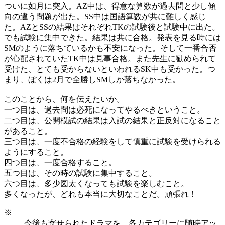
ついに如月に突入。AZ中は、得意な算数が過去問と少し傾
向の違う問題が出た。SS中は国語算数が共に難しく感じ
た。AZとSSの結果はそれぞれTKの試験後と試験中に出た。
でも試験に集中できた。結果は共に合格。発表を見る時には
SMのように落ちているかも不安になった。そして一番合否
が心配されていたTK中は見事合格。また先生に勧められて
受けた、とても受からないといわれるSK中も受かった。つ
まり、ぼくは2月で全勝しSMしか落ちなかった。
このことから、何を伝えたいか。
一つ目は、過去問は必死になってやるべきということ。
二つ目は、公開模試の結果は入試の結果と正反対になること
があること。
三つ目は、一度不合格の経験をして慎重に試験を受けられる
ようにすること。
四つ目は、一度合格すること。
五つ目は、その時の試験に集中すること。
六つ目は、多少図太くなっても試験を楽しむこと。
多くなったが、どれも本当に大切なことだ。頑張れ！
※
今後も寄せられたドラマを、各カテゴリーに随時アッ