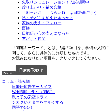
先取りシミュレーション！入試期間中
繰り上がり・補欠合格
「困った時」「つらい時」は日能研に行く！
私・子どもを変えたきっかけ
家族の支え・フォロー
面接
日能研が心の支えになった
友だち・仲間
「関連キーワード」とは、5編の項目を、学習や入試に
関して、さらに具体的に分類したものです。
お読みになりたい項目を、クリックしてください。
コラム・読み物
日能研広告アーカイブ
Web情報コラム（関西）
親と子の栄冠ドラマ
シカクいアタマをマルくする
国語でGO！