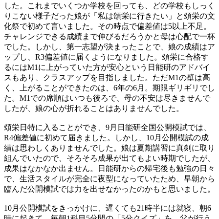
した。これまでいくつか学校を回っても、どの学校もしっく
りこない様子だった娘が「私は頌栄に行きたい」と頌栄の文
化祭で初めて言いました。その時点で偏差値は5以上不足。
チャレンジできる成績まで伸びるだろうかと母は心配で一杯
でした。しかし、第一志望が決まったことで、娘の成績はア
ップし、R3偏差値に届くようになりました。頌栄に合格す
るにはM1に上がっていた方が安心という日能研のアドバイ
スもあり、クラスアップを目指しました。ただM1の壁は高
く、上がることができたのは、6年の6月。期限ギリギリでし
た。M1での席順はいつも後ろで、母の不安は尽きませんで
したが、娘の心が折れることはありませんでした。
頌栄日特に入ることができ、9月日能研全国公開模試では、
R4偏差値に初めて届きました。しかし、10月公開模試の成
績は思わしくありませんでした。娘は夏期講習に真剣に取り
組んでいたので、そろそろ成果が出てもよい時期でしたが、
成果はなかなか出ません。日能研からの帰宅後も勉強の日々
で、生活スタイルが完全に夜型になっていたため、早朝から
臨んだ公開模試では力を出せなかったのかもと思いました。
10月公開模試をきっかけに、遅くても21時半には就寝、朝6
時に起きて、毎朝1科目5分間の「5分クイズ」を、父が行う