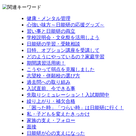
健康・メンタル管理
心強い味方～日能研の応援グッズ～
習い事と日能研の両立
学校説明会・文化祭を活用しよう
日能研の学習・受験相談
日特、オプション講座を受講して
どのようにやっているの？家庭学習
期間講習活用術！
こうやって弱点を克服しました
志望校・併願校の選び方
過去問への取り組み
入試直前、今できる事
先取りシミュレーション！入試期間中
繰り上がり・補欠合格
「困った時」「つらい時」は日能研に行く！
私・子どもを変えたきっかけ
家族の支え・フォロー
面接
日能研が心の支えになった