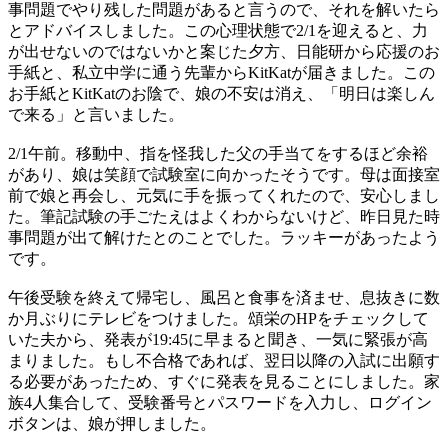
事問題でやり残した問題があると言うので、それを解いたら
とアドバイスしました。この心理状態で2/1を迎えると、力
が出せないのではないかと案じた夕方、日能研から応援のお
手紙と、私立中学に通う先輩からKitKatが届きました。この
お手紙とKitKatのお陰で、娘の不安は消え、「明日は楽しん
で来る」と言いました。
2/1午前。移動中、指を怪我した父の手当てをするほど余裕
があり、娘は笑顔で試験室に向かったそうです。母は面接室
前で娘と再会し、元気に手を振ってくれたので、安心しまし
た。筆記試験の手ごたえはよくわからないけど、昨日見た時
事問題が出て解けたとのことでした。ラッキーがあったよう
です。
午後受験を終えて帰宅し、風呂と食事を済ませ、息抜きに数
か月ぶりにテレビをつけました。頌栄のHPをチェックして
いた夫から、発表が19:45に早まると聞き、一気に緊張が高
まりました。もし不合格であれば、翌日以降の入試に出願す
る必要があったため、すぐに発表を見ることにしました。家
族4人集合して、受験番号とパスワードを入力し、ログイン
ボタンは、娘が押しました。