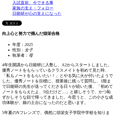
入試直前、今できる事
家族の支え・フォロー
日能研が心の支えになった
向上心と努力で掴んだ頌栄合格
年度：
2025
性別：
女子
執筆者：
母
4年生開講から日能研に入塾し、A2からスタートしました。
優秀ノートをもらっているクラスメイトを初めて見た時、
「私もノートをもらいたい！」とやる気に火が付いたようで
した。優秀ノートを目標に、授業後に残って質問し、1階ま
で日能研の先生が送ってくださる日々が続いた後、「初めて
ノートをもらえたよ、5位だけど…」と嬉しそうで、かつ恥
ずかしそうな顔で帰ってきました。今思うと、この小さな成
功体験が、娘の土台になったのだと思います。
5年夏のNフレンズで、偶然に頌栄女子学院中学校を知りま