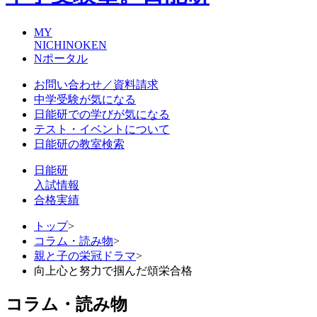
MY
NICHINOKEN
Nポータル
お問い合わせ／資料請求
中学受験が気になる
日能研での学びが気になる
テスト・イベントについて
日能研の教室検索
日能研
入試情報
合格実績
トップ
>
コラム・読み物
>
親と子の栄冠ドラマ
>
向上心と努力で掴んだ頌栄合格
コラム・読み物