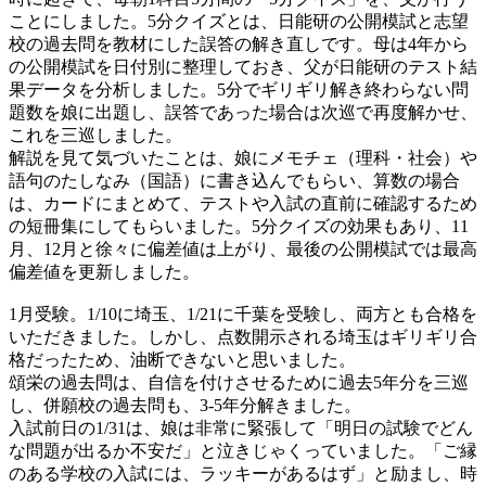
ことにしました。5分クイズとは、日能研の公開模試と志望
校の過去問を教材にした誤答の解き直しです。母は4年から
の公開模試を日付別に整理しておき、父が日能研のテスト結
果データを分析しました。5分でギリギリ解き終わらない問
題数を娘に出題し、誤答であった場合は次巡で再度解かせ、
これを三巡しました。
解説を見て気づいたことは、娘にメモチェ（理科・社会）や
語句のたしなみ（国語）に書き込んでもらい、算数の場合
は、カードにまとめて、テストや入試の直前に確認するため
の短冊集にしてもらいました。5分クイズの効果もあり、11
月、12月と徐々に偏差値は上がり、最後の公開模試では最高
偏差値を更新しました。
1月受験。1/10に埼玉、1/21に千葉を受験し、両方とも合格を
いただきました。しかし、点数開示される埼玉はギリギリ合
格だったため、油断できないと思いました。
頌栄の過去問は、自信を付けさせるために過去5年分を三巡
し、併願校の過去問も、3-5年分解きました。
入試前日の1/31は、娘は非常に緊張して「明日の試験でどん
な問題が出るか不安だ」と泣きじゃくっていました。「ご縁
のある学校の入試には、ラッキーがあるはず」と励まし、時