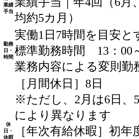
業績手当｜年4回（6月、
業績
手当
均約5カ月）
実働1日7時間を目安
勤務
標準勤務時間 13：00～
日・
時間
業務内容による変則勤
［月間休日］8日
※ただし、2月は6日、5
により異なります
休
［年次有給休暇］初年度
日・
休暇