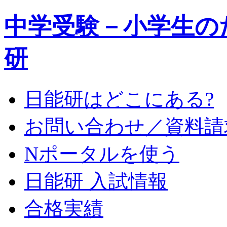
中学受験－小学生の
研
日能研はどこにある?
お問い合わせ／資料請
Nポータルを使う
日能研 入試情報
合格実績