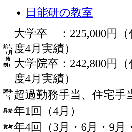
日能研の教室
大学卒 ：225,000円（
度4月実績）
給与
（月
給
大学院卒：242,800円（
制）
度4月実績）
超過勤務手当、住宅手
諸手
当
年1回（4月）
昇給
年4回（3月・6月・9月・
賞与