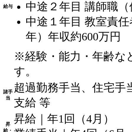
中途２年目 講師職（
給与
中途１年目 教室責任
年）年収約600万円
※経験・能力・年齢な
す。
超過勤務手当、住宅手
諸手
当
支給 等
昇給｜年1回（4月）
昇
給・