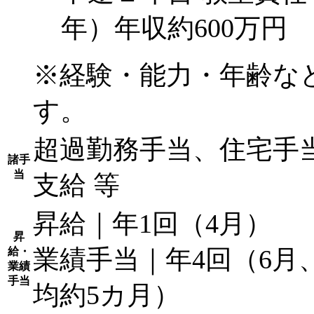
年）年収約600万円
※経験・能力・年齢な
す。
超過勤務手当、住宅手
諸手
当
支給 等
昇給｜年1回（4月）
昇
業績手当｜年4回（6月、
給・
業績
手当
均約5カ月）