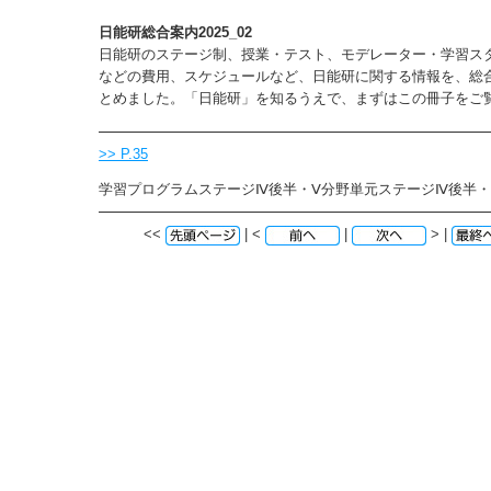
日能研総合案内2025_02
日能研のステージ制、授業・テスト、モデレーター・学習ス
などの費用、スケジュールなど、日能研に関する情報を、総
とめました。「日能研」を知るうえで、まずはこの冊子をご
>> P.35
学習プログラムステージⅣ後半・Ⅴ分野単元ステージⅣ後半・Ⅴ
<<
| <
|
> |