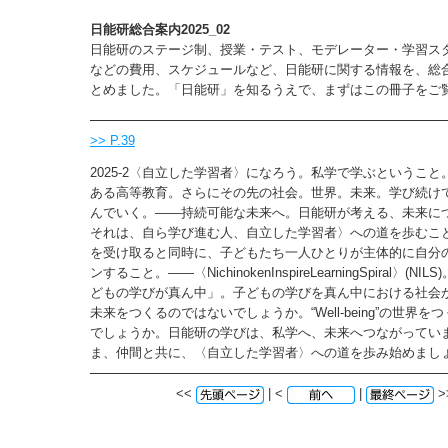
日能研総合案内2025_02
日能研のステージ制、授業・テスト、モデレーター・学習ス
などの費用、スケジュールなど、日能研に関する情報を、総
とめました。「日能研」を知るうえで、まずはこの冊子をご
>> P.39
2025-2〈自立した学習者〉になろう。私学で学ぶというこ
ある高等教育。さらにその先の社会。世界。未来。学び続け
んでいく。――持続可能な未来へ。日能研が考える、未来に
それは、自ら学び進む人、自立した学習者〉への道を歩むこ
を受け取ると同時に、子どもたち一人ひとりが主体的に自分
ンすること。――〈NichinokenInspireLearningSpiral〉(N
どもの学びが真ん中」。子どもの学びを真ん中における社会
未来をつくるのではないでしょうか。“Well-being”の世界
でしょうか。日能研の学びは、私学へ、未来へつながってい
ま、仲間と共に、〈自立した学習者〉への道を歩み始めましょ
<<
| <
|
>