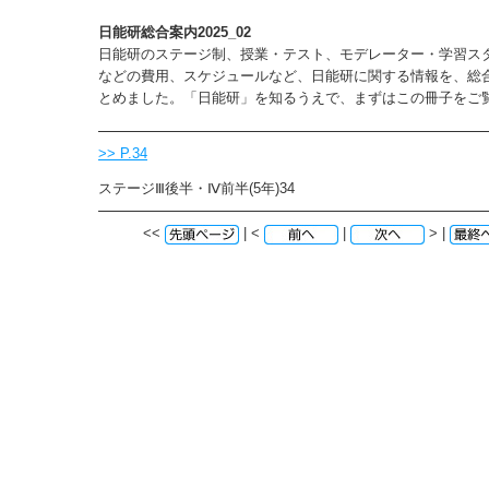
日能研総合案内2025_02
日能研のステージ制、授業・テスト、モデレーター・学習ス
などの費用、スケジュールなど、日能研に関する情報を、総
とめました。「日能研」を知るうえで、まずはこの冊子をご
>> P.34
ステージⅢ後半・Ⅳ前半(5年)34
<<
| <
|
> |