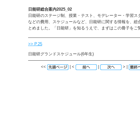
日能研総合案内2025_02
日能研のステージ制、授業・テスト、モデレーター・学習ス
などの費用、スケジュールなど、日能研に関する情報を、総
とめました。「日能研」を知るうえで、まずはこの冊子をご
>> P.25
日能研グランドスケジュール(6年生)
<<
| <
|
> |