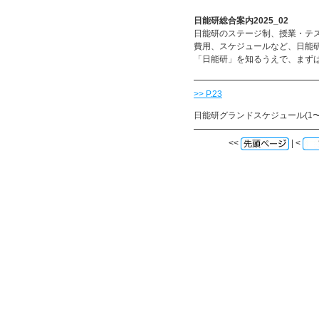
日能研総合案内2025_02
日能研のステージ制、授業・テ
費用、スケジュールなど、日能
「日能研」を知るうえで、まず
>> P.23
日能研グランドスケジュール(1〜
<<
| <