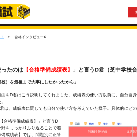
む！
>
合格インタビュー4
使ったのは
【合格準備成績表】
」と言うD君（芝中学校
望校）を最後まで大事にしたかったから」
理由をD君はこう説明してくれました。成績表の使い方以前に、自分自
た。
D君は、成績表に関しても自分で使い方を考えていた様子。具体的にど
【合格準備成績表】」と言うD
分野をしっかりふり返ることで着
準備成績表】では、問題別に正答