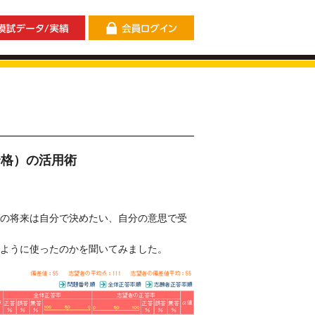
模試データ/実績
会員ログイン
合格インタビ
合格）の活用術
身の将来は自分で決めたい、自分の意思で受
のように使ったのかを聞いてみました。