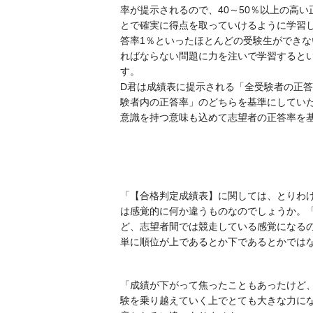
率が提示されるので、40～50％以上の高
とで確実に得点を取っていけるように学習
答率1％といったほとんどの受験生ができ
ればならない問題に力を注いで学習すると
す。
D君は成績表に提示される「全受験者の正
験者内の正答率」のどちらを基準にしてい
意識を持つ意味も込めて志望者の正答率を
「【合格判定成績表】に関しては、とりわ
は感覚的に何か違うものなのでしょうか。
ど、志望者間では競走している感覚になる
単に順位が上であるとか下であるとかでは
「成績が下がって焦ったこともあったけど
験を乗り越えていく上でとても大きな力に