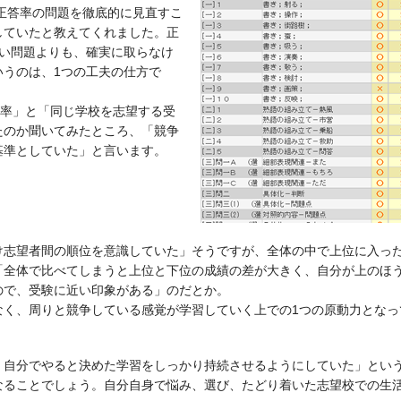
い正答率の問題を徹底的に見直すこ
していたと教えてくれました。正
ない問題よりも、確実に取らなけ
いうのは、1つの工夫の仕方で
答率」と「同じ学校を志望する受
たのか聞いてみたところ、「競争
基準としていた」と言います。
け志望者間の順位を意識していた」そうですが、全体の中で上位に入っ
「全体で比べてしまうと上位と下位の成績の差が大きく、自分が上のほ
ので、受験に近い印象がある」のだとか。
なく、周りと競争している感覚が学習していく上での1つの原動力となっ
、自分でやると決めた学習をしっかり持続させるようにしていた」とい
なることでしょう。自分自身で悩み、選び、たどり着いた志望校での生