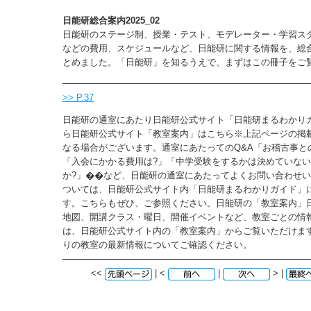
日能研総合案内2025_02
日能研のステージ制、授業・テスト、モデレーター・学習ス
などの費用、スケジュールなど、日能研に関する情報を、総
とめました。「日能研」を知るうえで、まずはこの冊子をご
>> P.37
日能研の通室にあたり日能研公式サイト「日能研まるわかり
ら日能研公式サイト「教室案内」はこちら※上記ページの掲
なる場合がございます。通室にあたってのQ&A「お稽古事と
「入会にかかる費用は?」「中学受験をするかは決めていな
か?」��など、日能研の通室にあたってよくお問い合わせ
ついては、日能研公式サイト内「日能研まるわかりガイド」
す。こちらもぜひ、ご参照ください。日能研の「教室案内」
地図、開講クラス・曜日、開催イベントなど、教室ごとの情
は、日能研公式サイト内の「教室案内」からご覧いただけま
りの教室の最新情報についてご確認ください。
<<
| <
|
> |