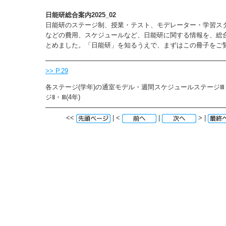
日能研総合案内2025_02
日能研のステージ制、授業・テスト、モデレーター・学習ス
などの費用、スケジュールなど、日能研に関する情報を、総
とめました。「日能研」を知るうえで、まずはこの冊子をご
>> P.29
各ステージ(学年)の通室モデル・週間スケジュールステージⅢ・
ジⅡ・Ⅲ(4年)
<<
| <
|
> |