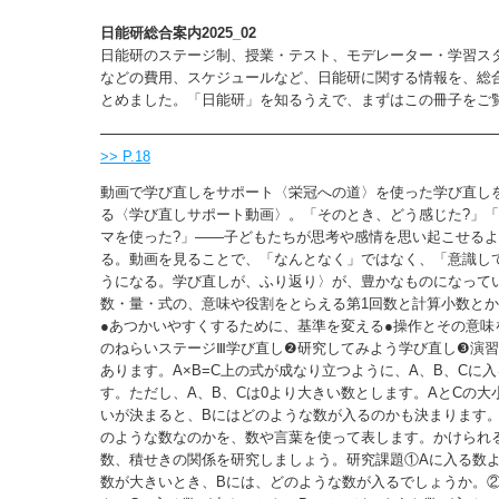
日能研総合案内2025_02
日能研のステージ制、授業・テスト、モデレーター・学習ス
などの費用、スケジュールなど、日能研に関する情報を、総
とめました。「日能研」を知るうえで、まずはこの冊子をご
>> P.18
動画で学び直しをサポート〈栄冠への道〉を使った学び直し
る〈学び直しサポート動画〉。「そのとき、どう感じた?」
マを使った?」——子どもたちが思考や感情を思い起こせる
る。動画を見ることで、「なんとなく」ではなく、「意識し
うになる。学び直しが、ふり返り〉が、豊かなものになってい
数・量・式の、意味や役割をとらえる第1回数と計算小数と
●あつかいやすくするために、基準を変える●操作とその意味
のねらいステージⅢ学び直し❷研究してみよう学び直し❸演
あります。A×B=C上の式が成なり立つように、A、B、Cに
す。ただし、A、B、Cは0より大きい数とします。AとCの大
いが決まると、Bにはどのような数が入るのかも決まります。
のような数なのかを、数や言葉を使って表します。かけられ
数、積せきの関係を研究しましょう。研究課題①Aに入る数よ
数が大きいとき、Bには、どのような数が入るでしょうか。②