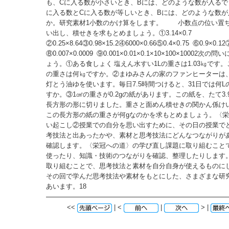
も、Cに入る数が小さいとき、Bには、どのような数が入るで
に入る数とCに入る数が等しいとき、Bには、どのような数が
か。研究素材1小数のかけ算をします。 小数点の位い置
い出し、積せきを求もとめましょう。①3.14×0.7
②0.25×8.64③0.98×15.2④6000×0.66⑤0.4×0.75 ⑥0.9×0.12
⑧0.007×0.0009 ⑨0.001×0.01×0.1×10×100×10002次
ょう。①ある食しょく 塩えん水すい1Lの重さは1.03㎏です。こ
の重さは何㎏ですか。②まゆみさんの家のファンヒーターは、1
灯とう油ゆを使います。毎日7.5時間つけると、31日では何
すか。③1㎠の重さが0.2gの紙があります。この紙を、たて3.9
長方形の形に切りました。重さと面めん積せきの関かん係け
この長方形の紙の重さが何gなのかを求もとめましょう。〈
い起こし②授業での自分を思い出すために、その日の授業で
考技法と出あったかや、素材と思考技法にどんなつながりが
確認します。〈栄冠への道〉の学び直し課題に取り組むこと
使ったり、知識・技術のつながりを確認、整理したりします
取り組むことで、思考技法と素材を自分自身が使えるものに
その回で学んだ思考技法や素材をもとにした、さまざまな研
あいます。18
<<
| <
|
> |