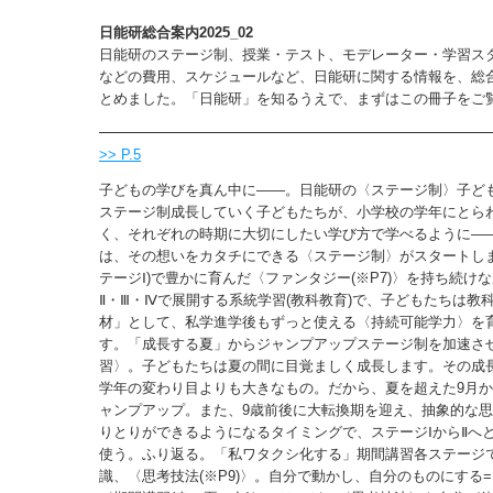
日能研総合案内2025_02
日能研のステージ制、授業・テスト、モデレーター・学習ス
などの費用、スケジュールなど、日能研に関する情報を、総
とめました。「日能研」を知るうえで、まずはこの冊子をご
>> P.5
子どもの学びを真ん中に――。日能研の〈ステージ制〉子ど
ステージ制成長していく子どもたちが、小学校の学年にとら
く、それぞれの時期に大切にしたい学び方で学べるように—
は、その想いをカタチにできる〈ステージ制〉がスタートしま
テージⅠ)で豊かに育んだ〈ファンタジー(※P7)〉を持ち続け
Ⅱ・Ⅲ・Ⅳで展開する系統学習(教科教育)で、子どもたちは教
材」として、私学進学後もずっと使える〈持続可能学力〉を
す。「成長する夏」からジャンプアップステージ制を加速さ
習〉。子どもたちは夏の間に目覚ましく成長します。その成
学年の変わり目よりも大きなもの。だから、夏を超えた9月
ャンプアップ。また、9歳前後に大転換期を迎え、抽象的な
りとりができるようになるタイミングで、ステージⅠからⅡへ
使う。ふり返る。「私ワタクシ化する」期間講習各ステージ
識、〈思考技法(※P9)〉。自分で動かし、自分のものにする