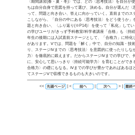
〈期間講習(春・夏・冬)〉では、どの〈思考技法〉を自分が
ちは自分自身で意図を持って選び、決める。自分が選んだ〈
って、問題と向き合い、答えに向かっていく。直前までのス
こしながら、「自分の中にある〈思考技法〉をどう使うか」
題と向き合い、〈ふり返り(※P14)〉を使って「私化」して
の学びユーリカ!きっず予科教室/科学者講座「合格」も〈持続
年生の後期には入試直前ステージとして、「合格力」に特化
があります。Ⅴでは、問題を「解く」中で、自分の知識・技
り、ステージⅣまでの〈思考技法〉を意図的に使ったりしなが
力〉を徹底的に鍛えます。だからステージⅣまでの学びで、
に、安心して思いっきり〈持続可能学力〉を育むことができる
合格力〉の礎にもなる。Ⅳまでの学びが豊かであればあるほ
てステージⅤで収穫できるものも大きいのです。
<<
| <
|
> |