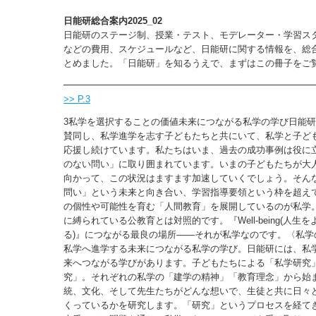
日能研総合案内2025_02
日能研のステージ制、授業・テスト、モデレーター・学習ス
などの費用、スケジュールなど、日能研に関する情報を、総
とめました。「日能研」を知るうえで、まずはこの冊子をご
>> P.3
3私学を選択することの価値未来につながる私学の学び日能
賛同し、私学進学を志す子どもたちと共にいて、私学と子ど
応援し続けています。私たちはいま、過去の成功事例は役に
のない問い」に取り囲まれています。いまの子どもたちが大
向かって、この状況はますます加速していくでしょう。そん
問い」という未来と向き合い、学習指導要領という枠を超え
の個性や可能性を育む「人間教育」を展開しているのが私学
に縛られている公教育とは対照的です。『Well-being(人生
る)』につながる最良の場所——それが私学なのです。〈私学
私学へ進学する未来につながる私学の学び。日能研には、私
来へつながる学びがあります。子どもたちによる「私学研究
究」。それぞれの私学の「建学の精神」「教育理念」から始
統、文化、そして先生たちがどんな想いで、生徒と共に日々
くっているかを研究します。「研究」というプロセスを経て