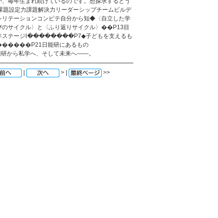
が、毎年生まれ続けているのです。想探求するどう
る課題設定力課題解決力リーダーシップチームビルデ
シリテーションコンピテ自分から知◆〈自立した学
のサイクル〉と〈ふり返りサイクル〉��P13目
ステージⅠ��������P7◆子どもを支えるも
�����P21日能研にあるもの
能研から私学へ、そして未来へ——。
|
> |
>>