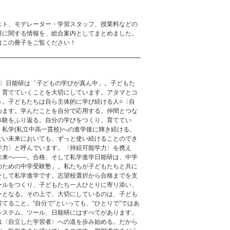
スト、モデレーター・学習スタッフ、授業料などの
研に関する情報を、総合案内としてまとめました。
はこの冊子をご覧ください！
力〉日能研は「子どもの学びが真ん中」。子どもた
、育てていくことを大切にしています。アタマとコ
う。子どもたちは自ら主体的に学び続ける人=〈自
めます。学んだことを自分で応用する。仲間とつな
体験をふり返る。自分の学びをつくり、育ててい
私学(私立中高一貫校)への進学後に輝き続ける。
ない未来においても、ずっと使い続けることのでき
学力〉と呼んでいます。〈持続可能学力〉を携え
未来へ——。合格、そして私学進学日能研は、中学
のための中学受験塾」。私たちが子どもたちと共に
そして私学進学です。志望校選択から合格までを支
ールをつくり、子どもたち一人ひとりに寄り添い、
ーとなる。その上で、大切にしているのは、子ども
てること。“自分で”といっても、“ひとりで”ではあ
システム、ツール、日能研にはすべてがあります。
は〈自立した学習者〉への道を歩み始める。だから