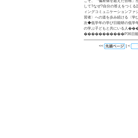
こそ、「偏差値を超えた合格」
して?なぜ?自分の答えをつく
ィングコミュニケーションファ
習者〉への道を歩み続ける〈学び
次◆低学年の学び日能研の低学年
の学ぶ子どもと共にいる人���
�����������P36日
<<
| <