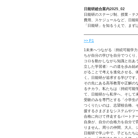
日能研総合案内2025_02
日能研のステージ制、授業・テ
費用、スケジュールなど、日能
「日能研」を知るうえで、まず
>> P.1
1未来へつながる〈持続可能学
ちが自分の学びを自分でつくり
コロを動かしながら知識と出あ
立した学習者〉への道を歩み始
がることで考えを進化させる。
く。日能研が追求する学びです。
その先にある高等教育や正解の
るチカラ。私たちは〈持続可能
て、日能研から私学へ、そして
受験のみを専門とする「小学生
つくりたいのは、志望校合格、
援するさまざまなシステムやツ
合格に向けて伴走するパートナ
自身が、自分の合格力を自分で育
りません。周りの仲間、大人、
日能研で学ぶ中で、子どもたち