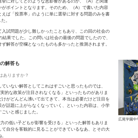
選挙に対してどのような悪影響があるのか、（A）と関連
かがポイントとなります。そのため、（A）で書いた内容
とえば「投票率」のように単に選挙に対する問題のみを書
した。
て入試問題が少し難しかったこともあり、この回の社会の
めの結果でした。この問いは社会の最後の問題でしたので、
けず解答が空欄となったものも多かったと推測されます。
の解答も
はありますか？
していない解答としてこれはすごいと思ったものでは、
現実的な政策が注目されなくなる」といったものがありま
だけがどんどん沸いて出てきて、本当は必要だけど注目を
策が話題に上がらなくなっていく、といった内容は、小学
すごいと感じました。
広尾学園中
能力の低い子どもが影響を受ける」といった解答もありま
して自分を客観的に見ることができているなあ、とその大
ね。