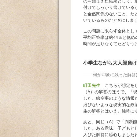
のを踏まえた結果として、
付けてしっかり書けている
と全然関係のないこと、た
いているものだと✕にしま
この問題に限らず全体とし
平均正答率は約44％と低
時間が足りなくてたどりつ
小学生ながら大人顔負け
何か印象に残った解答
町田先生
こちらが想定を
（A）の解答のほうで、「
した。絵空事のような情報
浴びないような現実的な政
生の解答とはいえ、純粋に
あと、同じ（A）で「判断
した。ある意味、子どもと
人びた解答に感心しました