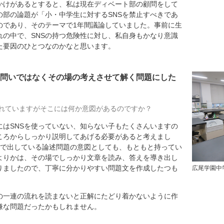
かけがあるとすると、私は現在ディベート部の顧問をして
の部の論題が「小・中学生に対するSNSを禁止すべきであ
のであり、そのテーマで1年間議論していました。事前に生
れの中で、SNSの持つ危険性に対し、私自身もかなり意識
た要因のひとつなのかなと思います。
問いではなくその場の考えさせて解く問題にした
れていますがそこには何か意図があるのですか？
にはSNSを使っていない、知らない子もたくさんいますの
ころからしっかり説明してあげる必要があると考えまし
4で出している論述問題の意図としても、もともと持ってい
よりかは、その場でしっかり文章を読み、答えを導き出し
りましたので、丁寧に分かりやすい問題文を作成したつも
広尾学園中
の一連の流れを読まないと正解にたどり着かないように作
嫌な問題だったかもしれません。