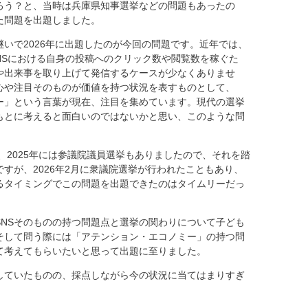
ろう？と、当時は兵庫県知事選挙などの問題もあったの
た問題を出題しました。
いで2026年に出題したのが今回の問題です。近年では、
、SNSにおける自身の投稿へのクリック数や閲覧数を稼ぐた
や出来事を取り上げて発信するケースが少なくありませ
心や注目そのものが価値を持つ状況を表すものとして、
ー」という言葉が現在、注目を集めています。現代の選挙
もとに考えると面白いのではないかと思い、このような問
挙、2025年には参議院議員選挙もありましたので、それを踏
すが、2026年2月に衆議院選挙が行われたこともあり、
るタイミングでこの問題を出題できたのはタイムリーだっ
SNSそのものの持つ問題点と選挙の関わりについて子ども
そして問う際には「アテンション・エコノミー」の持つ問
て考えてもらいたいと思って出題に至りました。
していたものの、採点しながら今の状況に当てはまりすぎ