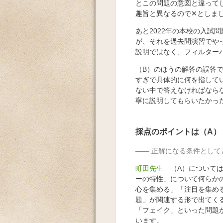
とこの問題の意図と違って
趣旨と異なるので✕としま
あと2022年の本校の入試
が、それを過去問演習でや
説明ではなく、フィルター
（B）のほうの解答の誤答
すぎで具体的に何を指して
ない中で答えなければなら
寧に説明してもらいたかっ
採点のポイントは（A）
正解になる条件として
町田先生
（A）について
ーの特性」について何らか
心を集める」「注目を集め
題」が関連する形で出てく
「フェイク」といった問題
います。