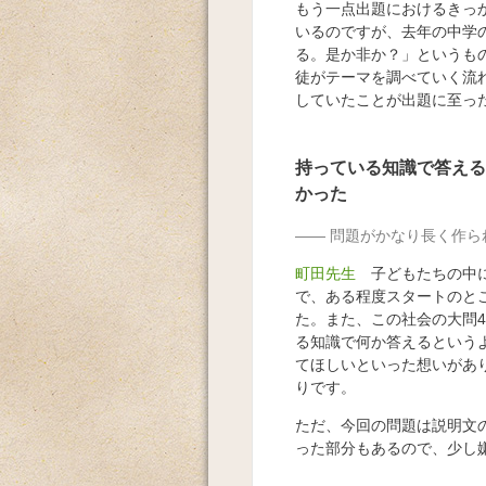
もう一点出題におけるきっ
いるのですが、去年の中学
る。是か非か？」というも
徒がテーマを調べていく流
していたことが出題に至っ
持っている知識で答える
かった
問題がかなり長く作ら
町田先生
子どもたちの中
で、ある程度スタートのと
た。また、この社会の大問
る知識で何か答えるという
てほしいといった想いがあ
りです。
ただ、今回の問題は説明文
った部分もあるので、少し