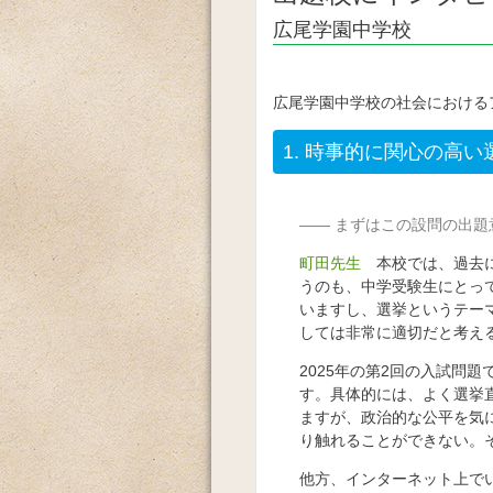
広尾学園中学校
広尾学園中学校の社会における
1.
時事的に関心の高い
まずはこの設問の出題
町田先生
本校では、過去
うのも、中学受験生にとっ
いますし、選挙というテー
しては非常に適切だと考え
2025年の第2回の入試問
す。具体的には、よく選挙
ますが、政治的な公平を気
り触れることができない。
他方、インターネット上で