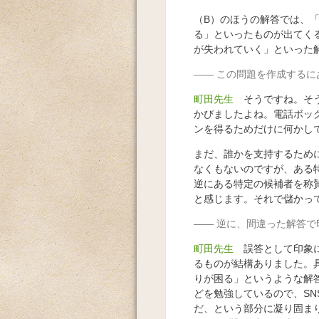
（B）のほうの解答では、
る」といったものが出てく
が失われていく」といった
この問題を作成するに
町田先生
そうですね。そ
かびましたよね。電話ボッ
ンを得るためだけに何かし
まだ、誰かを支持するため
なくもないのですが、ある
逆にある特定の候補者を称
と感じます。それで儲かっ
逆に、間違った解答で
町田先生
誤答として印象
るものが結構ありました。具
りが困る」というような解
どを勉強しているので、SN
だ、という部分に凝り固ま