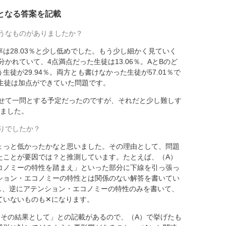
となる答案を記載
うなものがありましたか？
は28.03％と少し低めでした。もう少し細かく見ていく
かれていて、4点満点だった生徒は13.06％。AとBのど
徒が29.94％。両方とも書けなかった生徒が57.01％で
の生徒は加点ができていた問題です。
わせて一問とする予定だったのですが、それだと少し難しす
けました。
りでしたか？
ょっと低かったかなと思いました。その理由として、問題
たことが要因では？と推測しています。たとえば、（A）
コノミーの特性を踏まえ」といった部分に下線を引っ張っ
ション・エコノミーの特性とは関係のない解答を書いてい
し、逆にアテンション・エコノミーの特性のみを書いて、
ていないものも✕になります。
てその結果として」との記載があるので、（A）で挙げたも