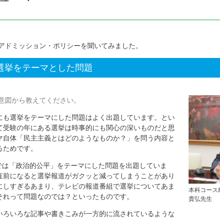
アドミッション・ポリシーを聞いてみました。
選挙をテーマとした問題
意図から教えてください。
にも選挙をテーマにした問題はよく出題しています。とい
て受験の年にある選挙は時事的にも関心の深いものだと思
マ自体「民主主義とはどのようなものか？」を問う内容と
るためです。
題では「政治的公平」をテーマにした問題を出題していま
直前になると選挙報道がガクッと減ってしまうことがあり
にしすぎるあまり、テレビの報道番組で選挙についてあま
本科コース
それって問題なのでは？といったものです。
貴弘先生
いろいろな記事や書きこみが一方的に流されているような