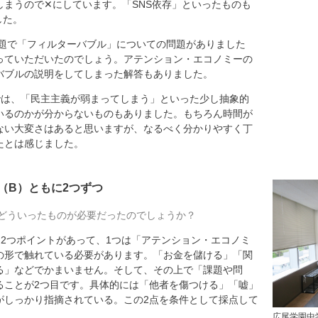
しまうので✕にしています。「SNS依存」といったものも
した。
問題で「フィルターバブル」についての問題がありました
っていただいたのでしょう。アテンション・エコノミーの
バブルの説明をしてしまった解答もありました。
では、「民主主義が弱まってしまう」といった少し抽象的
いるのかが分からないものもありました。もちろん時間が
ない大変さはあると思いますが、なるべく分かりやすく丁
たとは感じました。
（B）ともに2つずつ
どういったものが必要だったのでしょうか？
は2つポイントがあって、1つは「アテンション・エコノミ
の形で触れている必要があります。「お金を儲ける」「関
る」などでかまいません。そして、その上で「課題や問
ることが2つ目です。具体的には「他者を傷つける」「嘘」
がしっかり指摘されている。この2点を条件として採点して
広尾学園中