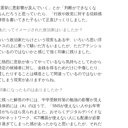
「選挙に悪影響が及んでいく」とか「判断ができなくな
るんだろうと思っていたら、「行政や政党に対する信頼感
解答を書いてきた子もいて正直びっくりしました。
あたってイメージされた政治家はいましたか？
ういう政治家だらけという現実もある中、いろいろ思い浮
クスの上に乗って騒いだ方もいましたが、ただアテンショ
ているのではないかと感じて強く印象に残りました。
に熱烈に意欲が余ってやっているなら気持ちとしてわから
特定の候補者に対し、金銭を得るためだけに中傷したり、
賛したりすることは構造として間違っているのではないか
てしまう現実がありますからね。
印象になったものはありましたか？
に残った解答の中には、中学受験対策の勉強の影響が見え
体的には（A）のほうで、「SNSが使えない人やお年寄
答がちらほら見られました。おそらくデジタルデバイドな
Sやネットワーク、ICT機器が使えない人にも配慮が必要
り過ぎてしまった感があったかなと思いましたが、それだ