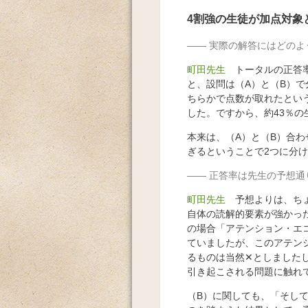
4割強の生徒が加点対象
実際の解答にはどのよ
町田先生
トータルの正答率
と、設問は（A）と（B）で分
ちらかで点数が取れたという生
した。ですから、約43％
本来は、（A）と（B）合
ぎるということで2つに分
正答率は先生の予想通
町田先生
予想よりは、ち
自体の読解的要素が強かっ
の場合「アテンション・エ
ていましたが、このアテン
るものは当然✕としました
引き起こされる問題に触れ
（B）に関しても、「そし