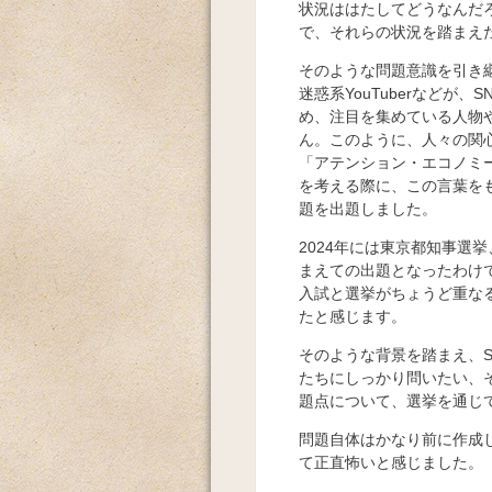
状況ははたしてどうなんだ
で、それらの状況を踏まえ
そのような問題意識を引き継
迷惑系YouTuberなどが
め、注目を集めている人物
ん。このように、人々の関
「アテンション・エコノミ
を考える際に、この言葉を
題を出題しました。
2024年には東京都知事選
まえての出題となったわけで
入試と選挙がちょうど重な
たと感じます。
そのような背景を踏まえ、
たちにしっかり問いたい、
題点について、選挙を通じ
問題自体はかなり前に作成
て正直怖いと感じました。