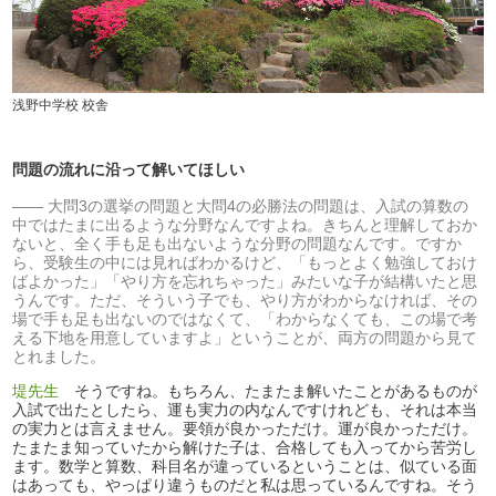
浅野中学校 校舎
問題の流れに沿って解いてほしい
大問3の選挙の問題と大問4の必勝法の問題は、入試の算数の
中ではたまに出るような分野なんですよね。きちんと理解しておか
ないと、全く手も足も出ないような分野の問題なんです。ですか
ら、受験生の中には見ればわかるけど、「もっとよく勉強しておけ
ばよかった」「やり方を忘れちゃった」みたいな子が結構いたと思
うんです。ただ、そういう子でも、やり方がわからなければ、その
場で手も足も出ないのではなくて、「わからなくても、この場で考
える下地を用意していますよ」ということが、両方の問題から見て
とれました。
堤先生
そうですね。もちろん、たまたま解いたことがあるものが
入試で出たとしたら、運も実力の内なんですけれども、それは本当
の実力とは言えません。要領が良かっただけ。運が良かっただけ。
たまたま知っていたから解けた子は、合格しても入ってから苦労し
ます。数学と算数、科目名が違っているということは、似ている面
はあっても、やっぱり違うものだと私は思っているんですね。そう