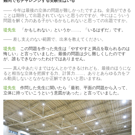
難問でもチャレンジする受験生はいる
今年は最後の立体の問題が難しかったですよね。全員ができる
ことは期待して出題されていないと思うのですが、中にはこういう
問題を解く力のある子がいるかもしれないと思っての出題ですか。
堤先生
「かもしれない」というか……、「いるはずだ」です。
差し支えのない範囲で、出来を教えてください。
堤先生
この問題を作った先生は「やすやすと満点を取られるのは
悔しい」と言っていました。最後の問題は少し難しくしたのです
が、誰もできなかったわけではありません。
真ん中あたりまではなんとかできるけれども、最後のほうにな
ると相当な立体を把握する力、計算力……、ありとあらゆる力をフ
ル動員しないとなかなか正解できないと思いますね。
堤先生
作問した先生に聞いたら「最初、平面の問題から入って、
立体に持っていこうという意図があった」と言っていました。