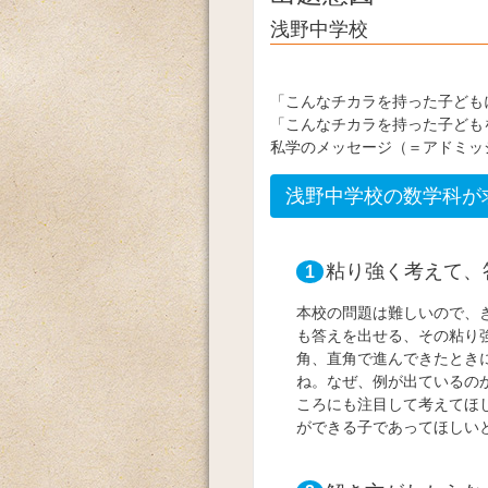
浅野中学校
「こんなチカラを持った子ども
「こんなチカラを持った子ども
私学のメッセージ（＝アドミッ
浅野中学校の数学科が
粘り強く考えて、
1
本校の問題は難しいので、
も答えを出せる、その粘り
角、直角で進んできたとき
ね。なぜ、例が出ているの
ころにも注目して考えてほ
ができる子であってほしい