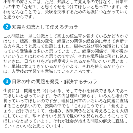
小学生の皆さんには、ただ、知識として覚えるのではなく、日常生
活の中で「なぜ？」と思うくせをつけてほしいと思っています。そ
れがどんなことでも、受験を突破するための勉強につながっていく
と思うからです。
2
知識を知恵として使えるチカラ
この問題は、単に知識として高山の植生帯を覚えているかどうかで
はなく、標高、気温の変化、緯度との関係を総合的に考えて判断す
る力を見ようと思って出題しました。樹林の並び順を知識として知
っている受験生は多いと思っていました。緯度の関係で、南が暖か
いということはわかると思うのですが、それを境界線に落とし込ん
だときに、日当たりをどの程度考えられるかを問いたいと思いまし
た。単純に覚えてきているかどうかより、それを使えるかどうか
は、入学後の学習でも意識しているところです。
3
日常の中の問題を発見・解決するチカラ
生徒には、問題を見つけられる、そしてそれを解決できる人であっ
てほしいと思っています。その力は理科に限らず、いろんな場面で
養っていってほしいのですが、理科は日常のいろいろな問題に直結
することが多いので、授業の中でも「これはこうです」「覚えまし
ょう」だけではなくて、仕組み、因果関係などを考えることを大切
にしています。常々そういう見方で世の中を見られるようになって
ほしいなと思っています。それが社会が抱える問題の解決に直結し
ていくといいなと思っています。