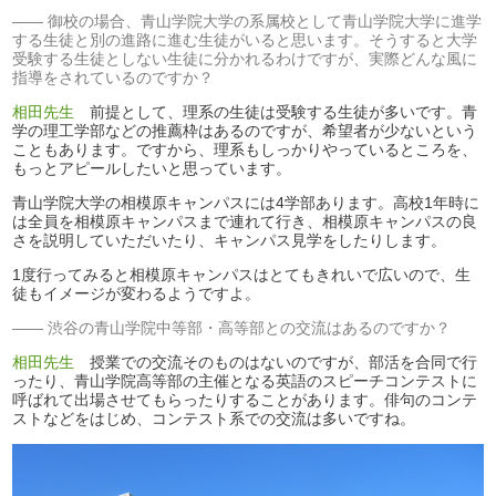
御校の場合、青山学院大学の系属校として青山学院大学に進学
する生徒と別の進路に進む生徒がいると思います。そうすると大学
受験する生徒としない生徒に分かれるわけですが、実際どんな風に
指導をされているのですか？
相田先生
前提として、理系の生徒は受験する生徒が多いです。青
学の理工学部などの推薦枠はあるのですが、希望者が少ないという
こともあります。ですから、理系もしっかりやっているところを、
もっとアピールしたいと思っています。
青山学院大学の相模原キャンパスには4学部あります。高校1年時に
は全員を相模原キャンパスまで連れて行き、相模原キャンパスの良
さを説明していただいたり、キャンパス見学をしたりします。
1度行ってみると相模原キャンパスはとてもきれいで広いので、生
徒もイメージが変わるようですよ。
渋谷の青山学院中等部・高等部との交流はあるのですか？
相田先生
授業での交流そのものはないのですが、部活を合同で行
ったり、青山学院高等部の主催となる英語のスピーチコンテストに
呼ばれて出場させてもらったりすることがあります。俳句のコンテ
ストなどをはじめ、コンテスト系での交流は多いですね。