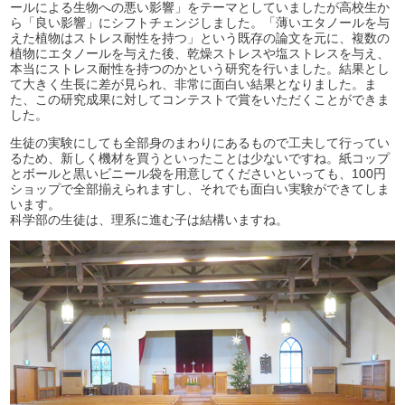
ールによる生物への悪い影響」をテーマとしていましたが高校生か
ら「良い影響」にシフトチェンジしました。「薄いエタノールを与
えた植物はストレス耐性を持つ」という既存の論文を元に、複数の
植物にエタノールを与えた後、乾燥ストレスや塩ストレスを与え、
本当にストレス耐性を持つのかという研究を行いました。結果とし
て大きく生長に差が見られ、非常に面白い結果となりました。ま
た、この研究成果に対してコンテストで賞をいただくことができま
した。
生徒の実験にしても全部身のまわりにあるもので工夫して行ってい
るため、新しく機材を買うといったことは少ないですね。紙コップ
とボールと黒いビニール袋を用意してくださいといっても、100円
ショップで全部揃えられますし、それでも面白い実験ができてしま
います。
科学部の生徒は、理系に進む子は結構いますね。