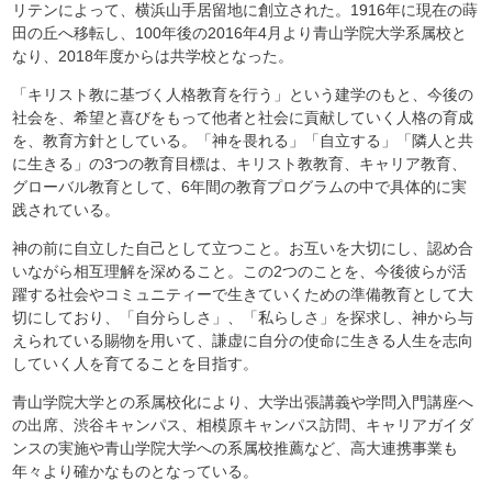
リテンによって、横浜山手居留地に創立された。1916年に現在の蒔
田の丘へ移転し、100年後の2016年4月より青山学院大学系属校と
なり、2018年度からは共学校となった。
「キリスト教に基づく人格教育を行う」という建学のもと、今後の
社会を、希望と喜びをもって他者と社会に貢献していく人格の育成
を、教育方針としている。「神を畏れる」「自立する」「隣人と共
に生きる」の3つの教育目標は、キリスト教教育、キャリア教育、
グローバル教育として、6年間の教育プログラムの中で具体的に実
践されている。
神の前に自立した自己として立つこと。お互いを大切にし、認め合
いながら相互理解を深めること。この2つのことを、今後彼らが活
躍する社会やコミュニティーで生きていくための準備教育として大
切にしており、「自分らしさ」、「私らしさ」を探求し、神から与
えられている賜物を用いて、謙虚に自分の使命に生きる人生を志向
していく人を育てることを目指す。
青山学院大学との系属校化により、大学出張講義や学問入門講座へ
の出席、渋谷キャンパス、相模原キャンパス訪問、キャリアガイダ
ンスの実施や青山学院大学への系属校推薦など、高大連携事業も
年々より確かなものとなっている。