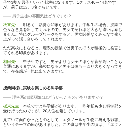
子で3割が男子といった比率になります。1クラス40～44名です
が、男子は12、3名ぐらいです。
男子生徒の雰囲気はどうですか？
板東先生
明るく、活発な印象があります。中学生の場合、授業で
色々な意見を出してくれるので、男女でそれほど大きな違いは感じ
ません。特にグループワークをすると、男女関係なくみんなで盛り
上がって話し合いをしてくれます。
ただ高校にもなると、理系の授業では男子のほうが積極的に発言し
てくれる印象があります。
相田先生
中学生ですと、男子よりも女子のほうが背が高いことも
普通にありますが、高校になると男子は体も一回り大きくなってき
て、存在感が一気に出てきますね。
授業同様に実験を楽しめる科学部
理科系の部活動にはどういったものがありますか？
板東先生
本校ですと科学部があります。一昨年私も少し科学部を
受け持ったのですが、20人位在籍しています。
見ていて面白かったものとして「エタノールが生物に与える影響」
というテーマの班がありました。この班は中学生の頃は、「エタノ