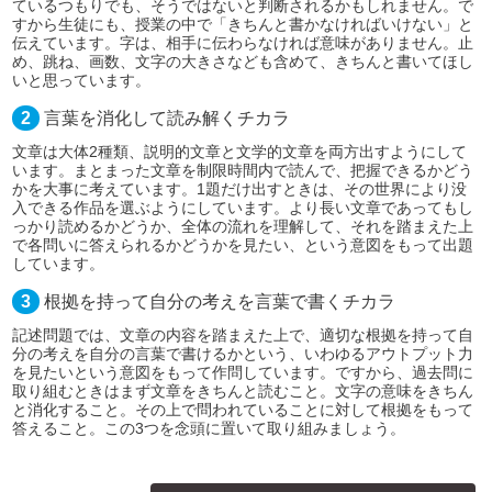
ているつもりでも、そうではないと判断されるかもしれません。で
すから生徒にも、授業の中で「きちんと書かなければいけない」と
伝えています。字は、相手に伝わらなければ意味がありません。止
め、跳ね、画数、文字の大きさなども含めて、きちんと書いてほし
いと思っています。
2
言葉を消化して読み解くチカラ
文章は大体2種類、説明的文章と文学的文章を両方出すようにして
います。まとまった文章を制限時間内で読んで、把握できるかどう
かを大事に考えています。1題だけ出すときは、その世界により没
入できる作品を選ぶようにしています。より長い文章であってもし
っかり読めるかどうか、全体の流れを理解して、それを踏まえた上
で各問いに答えられるかどうかを見たい、という意図をもって出題
しています。
3
根拠を持って自分の考えを言葉で書くチカラ
記述問題では、文章の内容を踏まえた上で、適切な根拠を持って自
分の考えを自分の言葉で書けるかという、いわゆるアウトプット力
を見たいという意図をもって作問しています。ですから、過去問に
取り組むときはまず文章をきちんと読むこと。文字の意味をきちん
と消化すること。その上で問われていることに対して根拠をもって
答えること。この3つを念頭に置いて取り組みましょう。