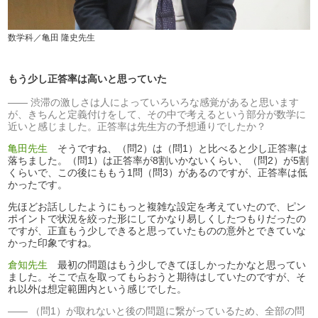
数学科／亀田 隆史先生
もう少し正答率は高いと思っていた
渋滞の激しさは人によっていろいろな感覚があると思います
が、きちんと定義付けをして、その中で考えるという部分が数学に
近いと感じました。正答率は先生方の予想通りでしたか？
亀田先生
そうですね、（問2）は（問1）と比べると少し正答率は
落ちました。（問1）は正答率が8割いかないくらい、（問2）が5割
くらいで、この後にももう1問（問3）があるのですが、正答率は低
かったです。
先ほどお話ししたようにもっと複雑な設定を考えていたので、ピン
ポイントで状況を絞った形にしてかなり易しくしたつもりだったの
ですが、正直もう少しできると思っていたものの意外とできていな
かった印象ですね。
倉知先生
最初の問題はもう少しできてほしかったかなと思ってい
ました。そこで点を取ってもらおうと期待はしていたのですが、そ
れ以外は想定範囲内という感じでした。
（問1）が取れないと後の問題に繋がっているため、全部の問