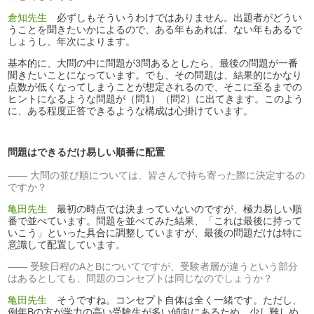
倉知先生
必ずしもそういうわけではありません。出題者がどうい
うことを聞きたいかによるので、ある年もあれば、ない年もあるで
しょうし、年次によります。
基本的に、大問の中に問題が3問あるとしたら、最後の問題が一番
聞きたいことになっています。でも、その問題は、結果的にかなり
点数が低くなってしまうことが想定されるので、そこに至るまでの
ヒントになるような問題が（問1）（問2）に出てきます。このよう
に、ある程度正答できるような構成は心掛けています。
問題はできるだけ易しい順番に配置
大問の並び順については、皆さんで持ち寄った際に決定するの
ですか？
亀田先生
最初の時点では決まっていないのですが、極力易しい順
番で並べています。問題を並べてみた結果、「これは最後に持って
いこう」といった具合に調整していますが、最後の問題だけは特に
意識して配置しています。
受験日程のAとBについてですが、受験者層が違うという部分
はあるとしても、問題のコンセプトは同じなのでしょうか？
亀田先生
そうですね。コンセプト自体は全く一緒です。ただし、
例年Bの方が学力の高い受験生が多い傾向にあるため、少し難しめ