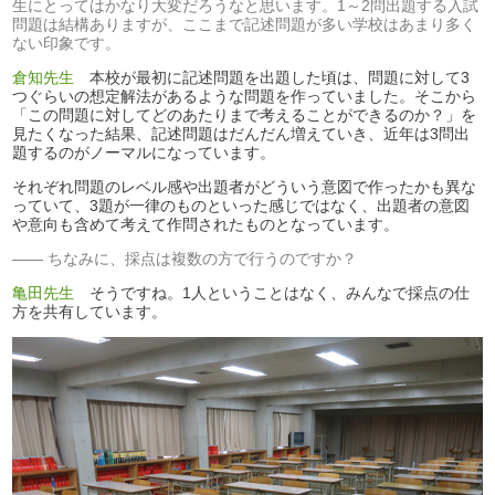
生にとってはかなり大変だろうなと思います。1～2問出題する入試
問題は結構ありますが、ここまで記述問題が多い学校はあまり多く
ない印象です。
倉知先生
本校が最初に記述問題を出題した頃は、問題に対して3
つぐらいの想定解法があるような問題を作っていました。そこから
「この問題に対してどのあたりまで考えることができるのか？」を
見たくなった結果、記述問題はだんだん増えていき、近年は3問出
題するのがノーマルになっています。
それぞれ問題のレベル感や出題者がどういう意図で作ったかも異な
っていて、3題が一律のものといった感じではなく、出題者の意図
や意向も含めて考えて作問されたものとなっています。
ちなみに、採点は複数の方で行うのですか？
亀田先生
そうですね。1人ということはなく、みんなで採点の仕
方を共有しています。