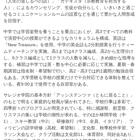
（人生の道しるべの話）」「カテキスタ（宗教教育を担当する
人）」によるカウンセリング、生徒が自分らしく、いきいきと過ご
せるコミュニケーションルームの設置などを通じて豊かな人間形成
を目指す。
中学では学習姿勢を養うことを重点におくが、高3ですべての教科
で演習中心の授業ができるようなカリキュラムを構成。英語は
『New Treasure』を使用。中学の英会話も2分割授業を行うティー
ムティーチングを実施。高1までは4クラス編成、高2から文理分け
し、6クラス編成として1クラスの人数を減らし、きめ細かな指導を
する。補習は中学では英・数を中心に必要に応じて実施。夏期・春
期講習は指名制・希望制で行い、高2・高3では約1週間の勉強合宿
もある。大学受験も学校の授業だけで十分対応できる体制を整えて
いる。夜9:00まで使用できる自習室がある。
サレジオ学院の基本方針「アッシステンツァ（ともに居ること）」
のもとで明るく家庭的な校風が築かれてきた。学校行事は多彩で、
四季折々のプログラムが用意されている。特に感謝祭、慰霊祭、ク
リスマスの集いは学校の個性が表れる。そのほか林間学校（中
1）、スキー教室（中2）、研修旅行（中3、全員、イタリア）、フ
ィリピンの語学研修（高校、希望制）、文化祭、秋季校外学習、マ
ラソン大会など。クラブ活動は文化部11、体育部9、同好会3あり、