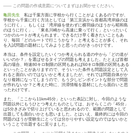
この問題の作成意図についてまずはお聞かせください。
亀田先生
私は千葉方面に学校から行くことがよくあるのですが、
学校から千葉に行く方法としては「第三京浜から首都高湾岸線のほ
うに行く」、もしくは「湾岸線を使わずに横羽線のほうから昭和島
のほうに行く」、「東名川崎から高速に乗って行く」といったいく
つかのルートが考えられます。できるだけ早く着きたいこともあ
り、毎回「どのルートで行こうかな？」と考えることが多く、それ
を入試問題の題材にしてみようと思ったのがきっかけです。
本当は、条件を設定したいくつか考えられる道の中から「どの道が
いいのか？」を選ばせるタイプの問題も考えました。たとえば首都
高の場合、時速80キロ制限の区間もあれば60キロ制限の区間もある
といったことがありますので、そういった条件も問題設定として入
れると面白いのではないかと考えましたが、それでは問題自体がか
なり複雑になってしまうので、もう少しピンポイントな部分で問題
が作れないか？と考えた時に、渋滞情報を題材にしたら面白いと思
ったわけです。
また、「ここから11km45分」といった表記に対し、今回のような
問題以外にもうひとつ考えたものとしては、おそらくこの「45分」
は5分きざみで切り上げていると思われるので、範囲の問題として
出題しても面白いかとも思いました。とはいえ、最終的には今回の
問題のほうが受験生にとっては分かりやすい設定なのではないかと
いうことで出題するに至りました。