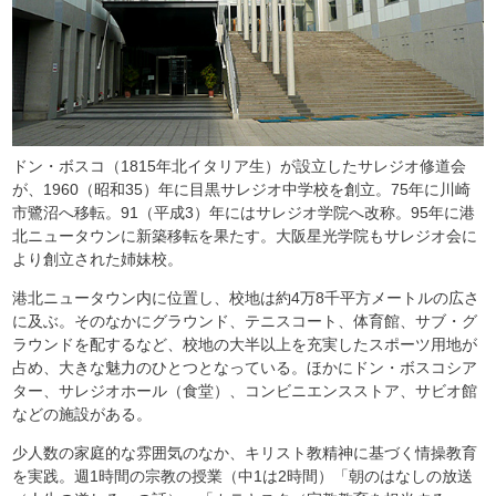
ドン・ボスコ（1815年北イタリア生）が設立したサレジオ修道会
が、1960（昭和35）年に目黒サレジオ中学校を創立。75年に川崎
市鷺沼へ移転。91（平成3）年にはサレジオ学院へ改称。95年に港
北ニュータウンに新築移転を果たす。大阪星光学院もサレジオ会に
より創立された姉妹校。
港北ニュータウン内に位置し、校地は約4万8千平方メートルの広さ
に及ぶ。そのなかにグラウンド、テニスコート、体育館、サブ・グ
ラウンドを配するなど、校地の大半以上を充実したスポーツ用地が
占め、大きな魅力のひとつとなっている。ほかにドン・ボスコシア
ター、サレジオホール（食堂）、コンビニエンスストア、サビオ館
などの施設がある。
少人数の家庭的な雰囲気のなか、キリスト教精神に基づく情操教育
を実践。週1時間の宗教の授業（中1は2時間）「朝のはなしの放送