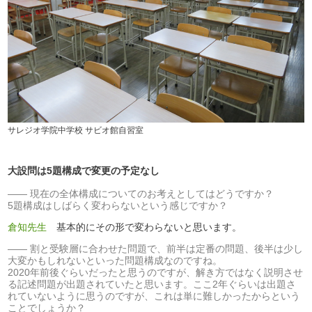
サレジオ学院中学校 サビオ館自習室
大設問は5題構成で変更の予定なし
現在の全体構成についてのお考えとしてはどうですか？
5題構成はしばらく変わらないという感じですか？
倉知先生
基本的にその形で変わらないと思います。
割と受験層に合わせた問題で、前半は定番の問題、後半は少し
大変かもしれないといった問題構成なのですね。
2020年前後ぐらいだったと思うのですが、解き方ではなく説明させ
る記述問題が出題されていたと思います。ここ2年ぐらいは出題さ
れていないように思うのですが、これは単に難しかったからという
ことでしょうか？