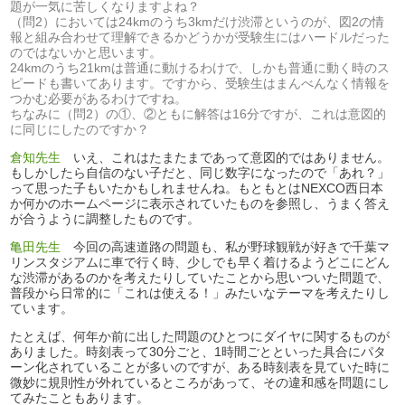
題が一気に苦しくなりますよね？
（問2）においては24kmのうち3kmだけ渋滞というのが、図2の情
報と組み合わせて理解できるかどうかが受験生にはハードルだった
のではないかと思います。
24kmのうち21kmは普通に動けるわけで、しかも普通に動く時のス
ピードも書いてあります。ですから、受験生はまんべんなく情報を
つかむ必要があるわけですね。
ちなみに（問2）の①、②ともに解答は16分ですが、これは意図的
に同じにしたのですか？
倉知先生
いえ、これはたまたまであって意図的ではありません。
もしかしたら自信のない子だと、同じ数字になったので「あれ？」
って思った子もいたかもしれませんね。もともとはNEXCO西日本
か何かのホームページに表示されていたものを参照し、うまく答え
が合うように調整したものです。
亀田先生
今回の高速道路の問題も、私が野球観戦が好きで千葉マ
リンスタジアムに車で行く時、少しでも早く着けるようどこにどん
な渋滞があるのかを考えたりしていたことから思いついた問題で、
普段から日常的に「これは使える！」みたいなテーマを考えたりし
ています。
たとえば、何年か前に出した問題のひとつにダイヤに関するものが
ありました。時刻表って30分ごと、1時間ごとといった具合にパタ
ーン化されていることが多いのですが、ある時刻表を見ていた時に
微妙に規則性が外れているところがあって、その違和感を問題にし
てみたこともあります。