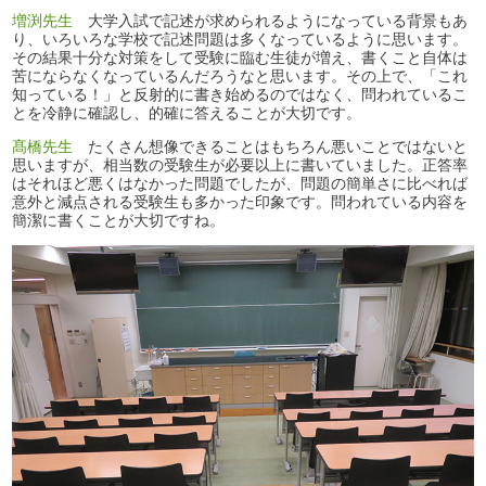
増渕先生
大学入試で記述が求められるようになっている背景もあ
り、いろいろな学校で記述問題は多くなっているように思います。
その結果十分な対策をして受験に臨む生徒が増え、書くこと自体は
苦にならなくなっているんだろうなと思います。その上で、「これ
知っている！」と反射的に書き始めるのではなく、問われているこ
とを冷静に確認し、的確に答えることが大切です。
髙橋先生
たくさん想像できることはもちろん悪いことではないと
思いますが、相当数の受験生が必要以上に書いていました。正答率
はそれほど悪くはなかった問題でしたが、問題の簡単さに比べれば
意外と減点される受験生も多かった印象です。問われている内容を
簡潔に書くことが大切ですね。