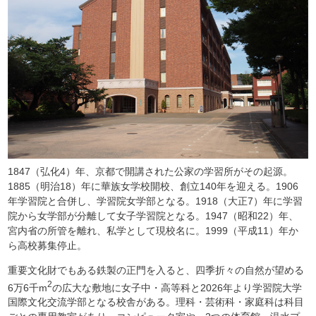
1847（弘化4）年、京都で開講された公家の学習所がその起源。
1885（明治18）年に華族女学校開校、創立140年を迎える。1906
年学習院と合併し、学習院女学部となる。1918（大正7）年に学習
院から女学部が分離して女子学習院となる。1947（昭和22）年、
宮内省の所管を離れ、私学として現校名に。1999（平成11）年か
ら高校募集停止。
重要文化財でもある鉄製の正門を入ると、四季折々の自然が望める
2
6万6千m
の広大な敷地に女子中・高等科と2026年より学習院大学
国際文化交流学部となる校舎がある。理科・芸術科・家庭科は科目