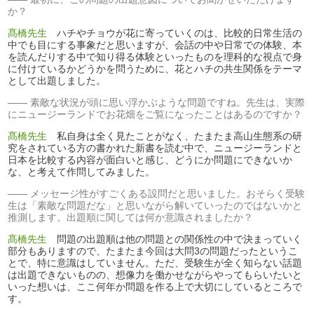
か？
髙橋先生
ハチやチョウが花に寄っていくのは、比較的日常生活の
中でも目にする事象だと思いますが、会話の中や日常での体験、本
を読んだりする中で知り得る体験といったものを理科的な視点で身
に付けているかどうかを問うために、花とハチの共生関係をテーマ
として出題しました。
素敵な状況が頭に思い浮かぶような問題ですね。先生は、実際
にニュージーランドでお花畑をご覧になったことはあるのですか？
髙橋先生
私自身は全く見たことがなく、たまたま高山生態系の研
究をされている方の書かれた新書を読む中で、ニュージーランドと
日本を比較する内容が面白いと感じ、どうにか問題にできないか
な、と考えて作問してみました。
メッセージ性がすごくある設問だと思いました。おそらく受験
生は「素敵な問題だな」と思いながら解いていったのではないかと
推測します。出題順に関しては何か意識されましたか？
髙橋先生
問題の出題順は他の問題との関係性の中で決まっていく
部分もありますので、たまたま今回は大問3の問題だったというこ
とで、特に意識はしていません。ただ、受験生が全く知らない話題
は出題できないものの、想像力を働かせながらやってもらいたいと
いった想いは、ここ何年か問題を作る上で大切にしているところで
す。