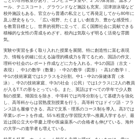
ごとの専用教室があり、コンピュータ室や、2つの体育館、温水プ
ール、テニスコート、グラウンドなど施設も充実。沼津游泳場など
校外施設もある。官立から普通の私立として再発足してから80年に
及ぶ歴史をもつ。「広い視野、たくましい創造力、豊かな感受性」
を教育目標とし、世界的視野に立って、広く国際社会に貢献できる
積極的な女性の育成をめざす。校内は気取らず明るく活発な雰囲
気。
実験や実習を多く取り入れた授業を展開。特に創造性に富む表現
力、情報を的確に伝える論理的構成力を育てるため、国語の作文、
理科や社会のレポート作成などに力を入れる。中1の国語（古文・
表現）、中1の数学（数量）・中2の数学（図形）・高1の数学Ⅰ、
中1の技術家庭では1クラスを2分割。中1・中2の保健体育（水
泳）、中2の技術家庭、中3の社会（公民）では1クラスに2人の教員
が入るT.T.の形をとっている。また、英語はすべての学年で少人数
制の授業。帰国生を除き、中等科では均等分割をして基礎力を強化
し、高等科からは習熟度別授業を行う。高等科ではドイツ語・フラ
ンス語も履修できる。高2で文系・理系のコース制を導入。高3では
卒業レポートを作成。55％程度が学習院大学へ推薦入学するが、最
近は国公立大や早慶上理や医歯薬系への合格者も伸びている。海外
の大学への進学者も増えている。