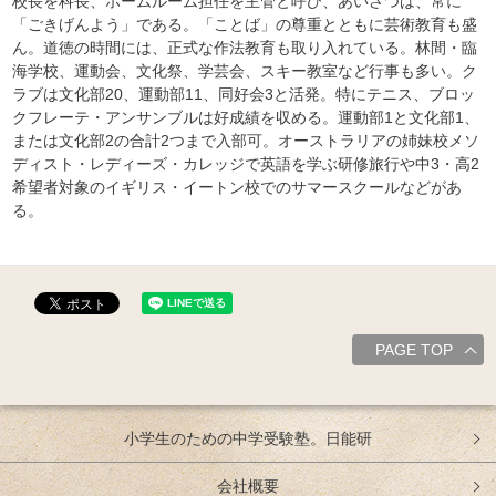
校長を科長、ホームルーム担任を主管と呼び、あいさつは、常に
「ごきげんよう」である。「ことば」の尊重とともに芸術教育も盛
ん。道徳の時間には、正式な作法教育も取り入れている。林間・臨
海学校、運動会、文化祭、学芸会、スキー教室など行事も多い。ク
ラブは文化部20、運動部11、同好会3と活発。特にテニス、ブロッ
クフレーテ・アンサンブルは好成績を収める。運動部1と文化部1、
または文化部2の合計2つまで入部可。オーストラリアの姉妹校メソ
ディスト・レディーズ・カレッジで英語を学ぶ研修旅行や中3・高2
希望者対象のイギリス・イートン校でのサマースクールなどがあ
る。
PAGE TOP
小学生のための中学受験塾。日能研
会社概要