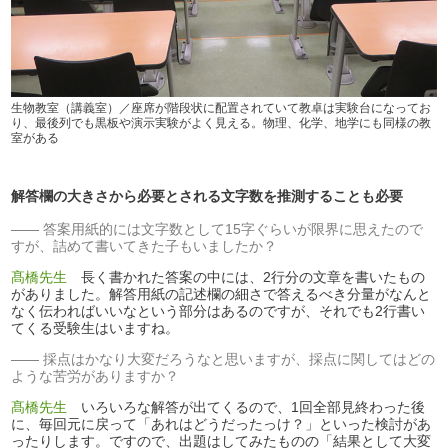
生物教室（講義室）／座席が階段状に配置されていて教卓は実験台になってお
り、最後列でも黒板や演示実験がよく見える。物理、化学、地学にも同様の教
室がある
解答欄の大きさから必要とされる文字数を推測することも必要
答案用紙的には文字数として15字ぐらいが限界に思えたので
すが、詰めて書いてきた子もいましたか？
髙橋先生
長く書かれた答案の中には、2行分の文章を書いたもの
がありました。解答用紙の記述欄の細さで答えるべき分量がなんと
なく伝わればいいなという部分はあるのですが、それでも2行書い
てくる受験生はいますね。
採点はかなり大変だろうなと思いますが、採点に関してはどの
ような苦労がありますか？
髙橋先生
いろいろな解答が出てくるので、1回全部見終わった後
に、毎回元に戻って「あれはどうだったっけ？」といった検討があ
ったりします。ですので、出題はしてみたものの「結果として大変