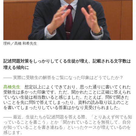
理科／髙橋 和希先生
記述問題対策をしっかりしてくる生徒が増え、記載される文字数は
増える傾向に
実際に受験生の解答をご覧になった印象はどうでしたか？
髙橋先生
想定以上によくできており、思った通りに書いてくれた
受験生は多かった印象です。ただ、聞かれたことに正確に答えられ
ていない生徒は相当数いると感じました。たとえば、問6で聞きた
いことを先に問5で答えてしまったり、資料の読み取り以上のこと
を書いてしまったりしている答案はかなり見受けられました。
最近、生徒たちが記述問題を答える際、「とりあえず何でも知
っていることを書こう」とか「聞かれていることを無視して、自分
が知っていることを書き連ねる」といったケースが増えているのを
感じます。