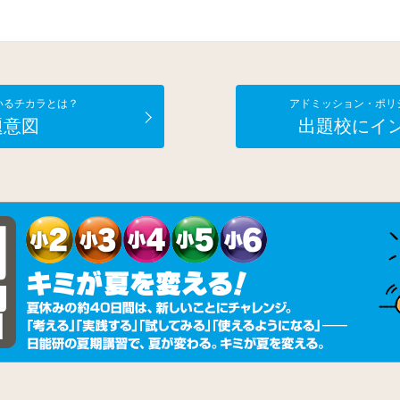
いるチカラとは？
アドミッション・ポリ
題意図
出題校にイ