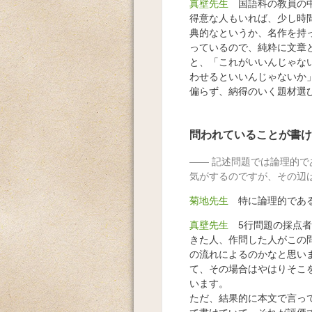
真壁先生
国語科の教員の中
得意な人もいれば、少し時
典的なというか、名作を持
っているので、純粋に文章
と、「これがいいんじゃな
わせるといいんじゃないか
偏らず、納得のいく題材選
問われていることが書け
記述問題では論理的で
気がするのですが、その辺
菊地先生
特に論理的である
真壁先生
5行問題の採点者
きた人、作問した人がこの
の流れによるのかなと思い
て、その場合はやはりそこ
います。
ただ、結果的に本文で言っ