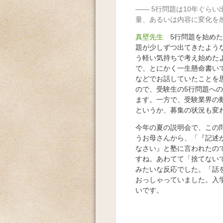
5行問題は10年ぐら
量、あるいは内容に変化を
真壁先生
5行問題を始めた
題が少しずつ出てきたよう
う軽い気持ちで考え始めた
で、とにかく一生懸命書い
などでお話していたことを
ので、受験生の5行問題へ
ます。一方で、受験業界の
というか、募集の状況も変
今年の夏の説明会で、この
うお母さんから、「『記述
なさい』と塾に言われたの
すね。あわてて「捨てない
みたいな反応でした。「話
おっしゃっていました。入
いです。