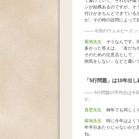
て書けていて、それが評価
ンが結構あるのですが、そ
付けがきちんとできている
が、その時の設問によって
今回のウェルビーイン
菊地先生
そうなんです。現
多かった答えは、「友だち
そのための注意点として、
病気をしない」などと書い
「5行問題」は10年出
5行問題の平均点は今
か。
真壁先生
例年でも同じくら
菊地先生
特に今年はよくで
年半分あたりじゃないかと
ね。