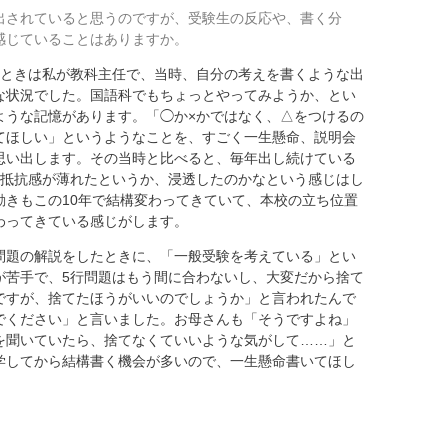
い出されていると思うのですが、受験生の反応や、書く分
感じていることはありますか。
ときは私が教科主任で、当時、自分の考えを書くような出
な状況でした。国語科でもちょっとやってみようか、とい
ような記憶があります。「◯か×かではなく、△をつけるの
てほしい」というようなことを、すごく一生懸命、説明会
思い出します。その当時と比べると、毎年出し続けている
の抵抗感が薄れたというか、浸透したのかなという感じはし
動きもこの10年で結構変わってきていて、本校の立ち位置
わってきている感じがします。
問題の解説をしたときに、「一般受験を考えている」とい
が苦手で、5行問題はもう間に合わないし、大変だから捨て
ですが、捨てたほうがいいのでしょうか」と言われたんで
でください」と言いました。お母さんも「そうですよね」
を聞いていたら、捨てなくていいような気がして……」と
学してから結構書く機会が多いので、一生懸命書いてほし