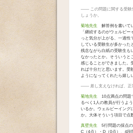
この問題に関する受験
しょうか。
菊地先生
解答例を書いてい
「継続するのがウェルビー
っと気分が上がる、一過性
している受験生が多かった
残念ながら白紙の受験生も
なかったとか。そういうと
感じることができました。
れば十分だと思います。受
ようになってくれたら嬉し
差し支えなければ、正
菊地先生
10点満点の問題
るべく1人の教員が行うよ
いるか。ウェルビーイング
か。大体そういう項目で点
真壁先生
5行問題の採点の
C（4点）・D（0点）、4