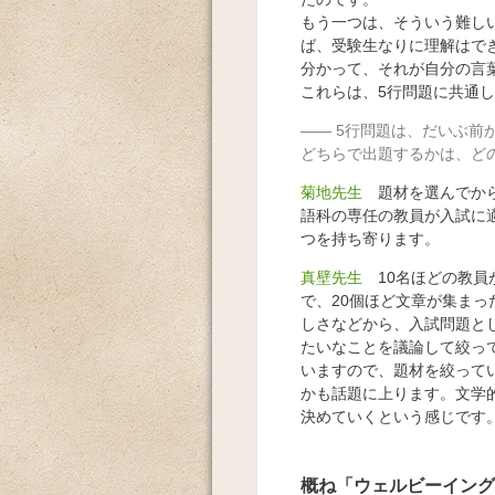
もう一つは、そういう難し
ば、受験生なりに理解はで
分かって、それが自分の言
これらは、5行問題に共通
5行問題は、だいぶ前
どちらで出題するかは、ど
菊地先生
題材を選んでから
語科の専任の教員が入試に
つを持ち寄ります。
真壁先生
10名ほどの教員
で、20個ほど文章が集ま
しさなどから、入試問題と
たいなことを議論して絞っ
いますので、題材を絞って
かも話題に上ります。文学
決めていくという感じです
概ね「ウェルビーイング