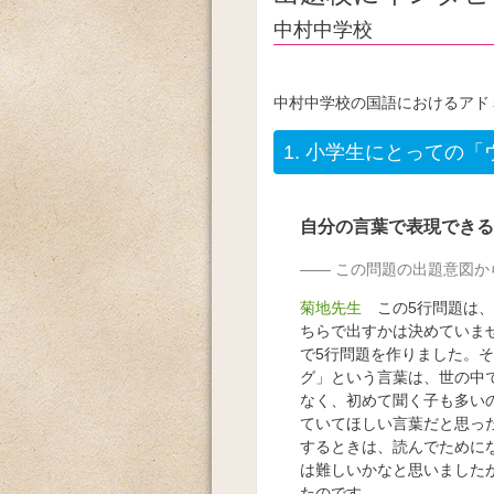
中村中学校
中村中学校の国語におけるアド
1.
小学生にとっての「
自分の言葉で表現できる
この問題の出題意図か
菊地先生
この5行問題は、
ちらで出すかは決めていま
で5行問題を作りました。
グ」という言葉は、世の中
なく、初めて聞く子も多い
ていてほしい言葉だと思っ
するときは、読んでために
は難しいかなと思いました
たのです。