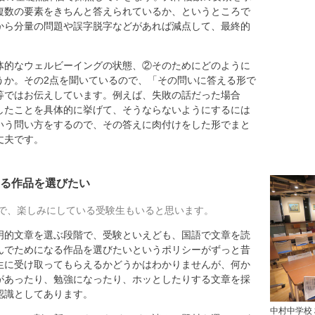
複数の要素をきちんと答えられているか、というところで
から分量の問題や誤字脱字などがあれば減点して、最終的
体的なウェルビーイングの状態、②そのためにどのように
うか。その2点を聞いているので、「その問いに答える形で
等ではお伝えしています。例えば、失敗の話だった場合
したことを具体的に挙げて、そうならないようにするには
いう問い方をするので、その答えに肉付けをした形でまと
丈夫です。
る作品を選びたい
で、楽しみにしている受験生もいると思います。
的文章を選ぶ段階で、受験といえども、国語で文章を読
んでためになる作品を選びたいというポリシーがずっと昔
生に受け取ってもらえるかどうかはわかりませんが、何か
があったり、勉強になったり、ホッとしたりする文章を採
認識としてあります。
中村中学校