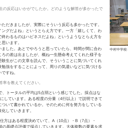
生の反応はいかがでしたか。どのような解答が多かったで
ただきましたが、実際にそういう反応も多かったです。
イングだよね」というとらえ方です。一方「嬉しくて、わ
で終わるものはハピネスだよね」というようなとらえ方を
と思います。
いました。あとでやろうと思っていたら、時間が間に合わ
中村中学校
ころの差は出ましたが、概ね一生懸命考えてくれた様子を
受験生がこの文章を読んで、そういうことに気づいてくれ
験勉強をすることによって、周りの気遣いなどに気づける
いですね。
答率を教えてください。
で、トータルの平均は5点弱という感じでした。採点はな
うにしています。ある程度の分量（4行以上）で説明できて
について書かれているか。そのために何を努力をしている
数化していきます。
仕方はある程度決めていて、A（10点）・B（7点）・
段階の基礎点評価で採点していきます。大体複数の要素を求