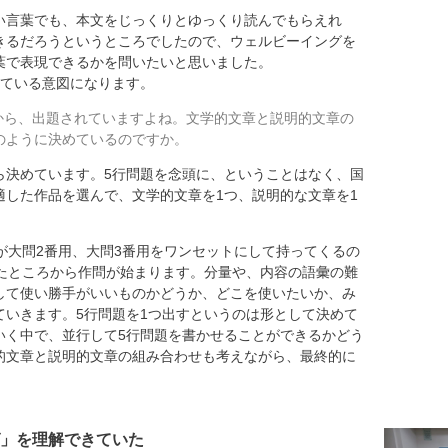
い言葉でも、本文をじっくりとゆっくり読んでもらえれ
きるだろうというところでしたので、ウェルビーイングを
葉で表現できるかを問いたいと思いました。
している意図になります。
から、出題されていますよね。文学的文章と説明的文章の
のように決めているのですか。
決めています。5行問題を念頭に、ということはなく、国
適した作品を選んで、文学的文章を1つ、説明的な文章を1
が大問2番用、大問3番用をワンセットにして持ってくるの
ったところから作問が始まります。分量や、内容の語彙の難
して使い勝手がいいものかどうか、どこを使いたいか、み
ていきます。5行問題を1つ出すというのは形として決めて
いく中で、並行して5行問題を書かせることができるかどう
的文章と説明的文章の組み合わせも考えながら、最終的に
。
」を理解できていた