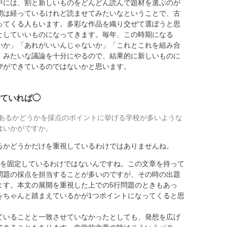
には、割と新しいものをどんどん読んで題材を選ぶのが
間は経っているけれど読ませてみたいなということで、古
ってくる人もいます。多彩な作品を織り交ぜて選ぼうと思
としていいものになってきます。毎年、この時期になる
いか」「あれがいいんじゃないか」「これとこれを組み合
」みたいな議論を十分にやるので、結果的に新しいものに
びができているのではないかと思います。
ていれば◯
あるかどうかを採点のポイントに挙げる学校が多いような
はいかがですか。
かどうかだけを重視しているわけではありませんね。
を固定しているわけではないんですね。この文章を持って
問題の採点を担当することが多いのですが、その時の出題
ます。本文の展開を重視した上での5行問題のときもあっ
をちゃんと踏まえているかが1つポイントになってくると思
ていることと一致させていなかったとしても、発想を広げ