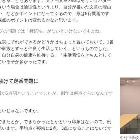
できることもあります。文学的文章の時はそういうパター
ういう場合は論理性というより、自分が書いた文章の理由
か、などがポイントになってくるので、形は5行問題です
採点のポイントは変わるかなと思います。
グの問題では「持続性」がないといけないですよね。
実にそれができるかどうかはちょっと置いておいて、1番
や家族とずっと仲良く生活していく」というものでした。
「自分自身の健康を維持する」「生活習慣をきちんとして
ている子が多かったです。
し続けて定番問題に
回が5点弱ということでしたが、例年は何点ぐらいなんです
いじゃないですか。
きたとか、できなかったとかという印象はないので、例
思います。平均点が極端に2点、3点になることはないです
中村中学校