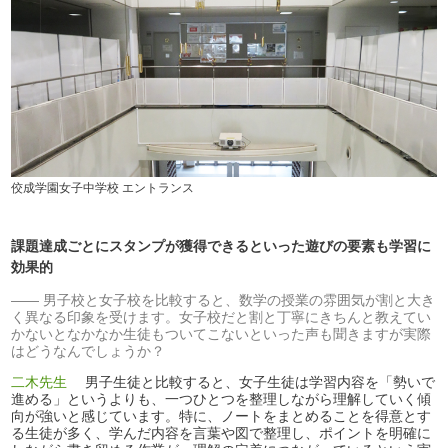
佼成学園女子中学校 エントランス
課題達成ごとにスタンプが獲得できるといった遊びの要素も学習に
効果的
男子校と女子校を比較すると、数学の授業の雰囲気が割と大き
く異なる印象を受けます。女子校だと割と丁寧にきちんと教えてい
かないとなかなか生徒もついてこないといった声も聞きますが実際
はどうなんでしょうか？
二木先生
男子生徒と比較すると、女子生徒は学習内容を「勢いで
進める」というよりも、一つひとつを整理しながら理解していく傾
向が強いと感じています。特に、ノートをまとめることを得意とす
る生徒が多く、学んだ内容を言葉や図で整理し、ポイントを明確に