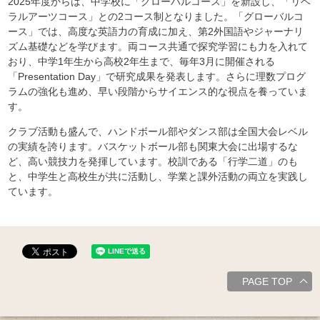
2025年度からは、中学校に「グローバルコース」を新設し、「リベ
ラルアーツコース」との2コース制となりました。「グローバルコ
ース」では、高度な英語力の育成に加え、第2外国語やジャーナリ
ズム基礎などを学びます。両コース共通で探究学習にも力を入れて
おり、中学1年生から高校2年生まで、毎年3月に開催される
「Presentation Day」で研究成果を発表します。さらに理数プログ
ラムの強化も進め、早い段階からサイエンス的な視点を養っていま
す。
クラブ活動も盛んで、ハンドボール部やダンス部は全国大会レベル
の実績を誇ります。バスケットボール部も関東大会に出場するな
ど、高い競技力を発揮しています。校訓である「行学二道」のも
と、中学生と高校生が共に活動し、学業と課外活動の両立を実践し
ています。
PAGE TOP