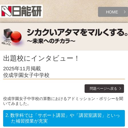
HOME
出題校にインタビュー！
2025年11月掲載
佼成学園女子中学校
問題ページへ戻る
佼成学園女子中学校の算数におけるアドミッション・ポリシーを聞
いてみました。
2.
数学科では「サポート講習」や「講習室講習」といっ
た補習授業が充実