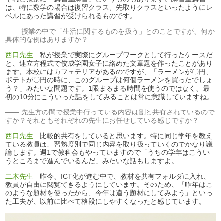
は、特に数学の場合は復習クラス、先取りクラスといったようにレ
ベルにあった講習が受けられるものです。
授業の中で「生活に関するものを扱う」とのことですが、何か
具体的な例はありますか？
西口先生
私が授業で実際にグループワークとして行ったケースだ
と、連立方程式で佼成学園女子に絡めた文章題を作ったことがあり
ます。本校にはカフェテリアがあるのですが、「ラーメンが〇円、
ポテトが〇円の時に、このグループは何個ラーメンを買ったでしょ
う？」みたいな問題です。1限まるまる時間を使うのではなく、最
初の10分にこういった話をしてみることは常に意識していますね。
先生方の間で授業中行っている内容は割と共有されているので
すか？それともそれぞれの先生にお任せしている感じですか？
西口先生
比較的共有をしていると思います。特に同じ学年を教え
ている教員は、習熟度別で同じ内容を取り扱っていくのでかなり議
論します。週1で教科会もやっていますので「うちの学年はこうい
うところまで進んでいるんだ」みたいな話もしますよ。
二木先生
昨今、ICT化が進む中で、教材を共有フォルダに入れ、
教員が自由に閲覧できるようにしています。そのため、「昨年はこ
のような題材を使ったから、今年は違う題材にしてみよう」といっ
た工夫が、以前に比べて格段にしやすくなったと感じています。