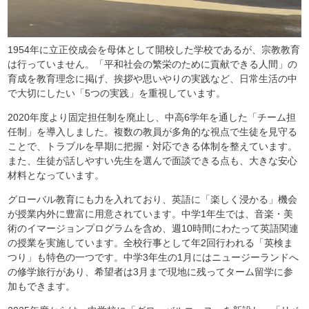
1954年に立正佼成会を母体として開校した学校であるが、宗教教育
は行っていません。「平和社会の繁栄のために貢献できる人間」の
育成を教育理念に掲げ、挨拶や思いやりの実践など、日常生活の中
で大切にしたい「5つの実践」を重視しています。
2020年度より固定担任制を廃止し、中高6学年を通した「チーム担
任制」を導入しました。複数の教員が多角的な視点で生徒を見守る
ことで、トラブルを早期に把握・対応できる体制を整えています。
また、生徒が話しやすい先生を選んで面談できる点も、大きな安心
材料となっています。
グローバル教育にも力を入れており、英語に「楽しく浸かる」機会
が授業内外に豊富に用意されています。中学1年生では、音楽・美
術のイマージョンプログラムを含め、週10時間にわたって英語関連
の授業を実施しています。全校行事として年2回行われる「英検ま
つり」も特色の一つです。中学3年生の1月にはニュージーランドへ
の修学旅行があり、希望者は3月まで現地に残ってターム留学に参
加もできます。