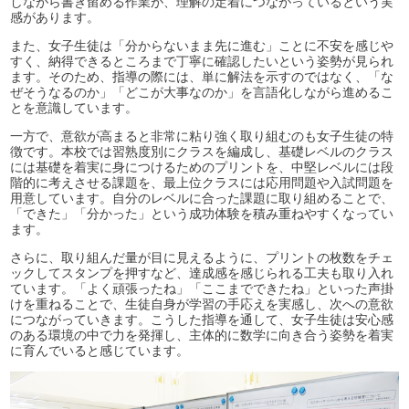
しながら書き留める作業が、理解の定着につながっているという実
感があります。
また、女子生徒は「分からないまま先に進む」ことに不安を感じや
すく、納得できるところまで丁寧に確認したいという姿勢が見られ
ます。そのため、指導の際には、単に解法を示すのではなく、「な
ぜそうなるのか」「どこが大事なのか」を言語化しながら進めるこ
とを意識しています。
一方で、意欲が高まると非常に粘り強く取り組むのも女子生徒の特
徴です。本校では習熟度別にクラスを編成し、基礎レベルのクラス
には基礎を着実に身につけるためのプリントを、中堅レベルには段
階的に考えさせる課題を、最上位クラスには応用問題や入試問題を
用意しています。自分のレベルに合った課題に取り組めることで、
「できた」「分かった」という成功体験を積み重ねやすくなってい
ます。
さらに、取り組んだ量が目に見えるように、プリントの枚数をチェ
ックしてスタンプを押すなど、達成感を感じられる工夫も取り入れ
ています。「よく頑張ったね」「ここまでできたね」といった声掛
けを重ねることで、生徒自身が学習の手応えを実感し、次への意欲
につながっていきます。こうした指導を通して、女子生徒は安心感
のある環境の中で力を発揮し、主体的に数学に向き合う姿勢を着実
に育んでいると感じています。