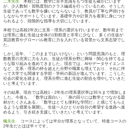
二木先生
本校には、数学に苦手意識をもつ生徒も確かにいます
が、少人数制・習熟度別のクラス編成を行っているため、そうした
生徒であっても数学を嫌いにならないよう、教員が丁寧な声掛けを
しながらサポートしています。基礎学力や計算力を着実に身につけ
られるよう、段階的な指導を大切にしています。
本校では高校2年次に文系・理系の選択を行いますが、数年前まで
は理系に進む生徒は全体の1割程度と非常に少なく、多くの生徒が
英語教育やグローバル教育に力を入れている背景から文系志望でし
た。
しかし近年、「このままではいけない」という問題意識のもと、理
数教育の充実に力を入れ、生徒が理系分野に興味・関心を持てるよ
うな取り組みを進めてきました。現在では、AIやデータサイエンス
など、文系・理系の枠を超えた分野や職業も増えており、それに伴
って大学でも関連する学部・学科の新設が進んでいます。こうした
社会の変化を踏まえ、理系分野に進む生徒の割合を増やしていきた
いと考えています。
その結果、現在では高校1・2年生の理系選択率は35％まで増加しま
した。今後も、「数学は面白い」「身の回りには数学とつながる題
材がたくさんある」「数学はとても便利な学問だ」と感じてもらえ
るような授業を展開し、生徒一人ひとりが自分の希望する進路へ進
めるよう、引き続き支援していきたいと考えています。
楓先生
コースによっては半分が理系となっていて、特進コースの
2年生だとほぼ半々です。