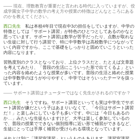
現在、理数教育が重要だと言われる時代に入っていますが、佼
成学園女子中学の数学の考え方や授業の特徴はどんなところにある
のかを教えてください。
西口先生
私は本校4年目で現在中3の担任をしていますが、中学の
特徴としては「サポート講習」が特色のひとつとしてあるのかなと
思っています。サポート講習は数学が苦手だったり、点数が取れな
い生徒に対して行う講習で、特に中学数学は高校数学につながって
いく内容ですから、ここで基礎をしっかりと固めていこうといった
内容になります。
習熟度別のクラスとなっており、上位クラスだと、たとえば文章題
を考えてみたり、「普段の生活にこういった形で出てくるよ」とい
った内容を絡めたような授業が多いです。普段の生活と絡めた授業
は中学数学のほうがやりやすく、中学ではそういったテーマを扱っ
ています。
サポート講習はチューターではなく先生がされるのですか？
西口先生
そうですね。サポート講習といっても実は中学生でサポ
ート講習が嫌だという子はあまりいなくて、「今日はサポート講習
だ！」と楽しみにしている子も多いです。中には「今日もあるの
か…」みたいな生徒もいますけど、大半は楽しく参加しているの
で、普段の授業でできない個別指導に近い形で補習ができるなど、
生徒にとっては手厚く補習が受けられる環境となっています。
それとは別に「講習室講習」というものもあります。講習室講習