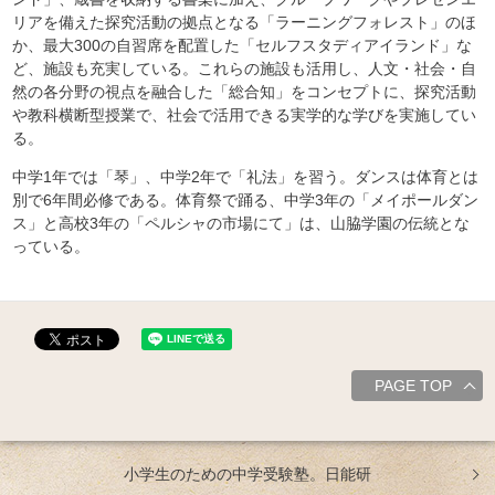
リアを備えた探究活動の拠点となる「ラーニングフォレスト」のほ
か、最大300の自習席を配置した「セルフスタディアイランド」な
ど、施設も充実している。これらの施設も活用し、人文・社会・自
然の各分野の視点を融合した「総合知」をコンセプトに、探究活動
や教科横断型授業で、社会で活用できる実学的な学びを実施してい
る。
中学1年では「琴」、中学2年で「礼法」を習う。ダンスは体育とは
別で6年間必修である。体育祭で踊る、中学3年の「メイポールダン
ス」と高校3年の「ペルシャの市場にて」は、山脇学園の伝統とな
っている。
PAGE TOP
小学生のための中学受験塾。日能研