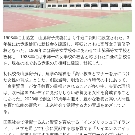
1903年に山脇玄、山脇房子夫妻により牛込白銀町に設立された。3
年後には赤坂檜町に新校舎を建設し、移転とともに高等女子實脩学
校となった。1908年には高等女学校令にあわせて山脇高等女学校と
改称し、1935年には東洋一の女学校の校舎と称された白亜の新校舎
を、現在の地である赤坂の丹後町に建設、移転した。
初代校長山脇房子は、建学の精神を「高い教養とマナーを身につけ
た女性の育成」とした。創設当時、明治という時代の中にあって、
「良妻賢母」が女子教育の目標とされることが多い中、夫妻の理想
は、欧米諸国のレディに見劣りしない教養ある女性を育成すること
にあった。2023年で創立120周年を迎え、豊かな教養と高い人間性
を育む伝統の継承と、未来社会で活躍する力の育成をめざしてい
る。
国際社会で活躍する志と資質を育成する「イングリッシュアイラン
ド」、科学を通じて社会に貢献する志を育てる「サイエンスアイラ
ンド」、蔵書を収納する書架に加え、グループワークやプレゼンエ