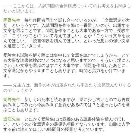
ここからは、入試問題の全体構成についてのお考えをお聞きし
たいと思います。
岡野先生
毎年作問者同士で話し合っているのが、「文章選定が大
切」という点です。入試問題を作る際に一番難しいのが、出題する
文章を選ぶことです。問題を作ることも大事である一方で、受験生
に「こういうことについて考えてほしい」とか「こういう文章を読
んでほしい」「読書体験を積んでほしい」といった想いの強い文章
を選定していきます。
受験生も試験を解く際には集中して文章を読むでしょうから、とて
も大事な読書体験のひとつになると思いますので、そういう場にふ
さわしい文章を選ぶのはすごく大事です。問題を作成したあとに、
文章選定からやり直すこともあります。時間と労力をかけていま
す。
先生方は、新作の本が出版されたら手当たり次第読んだりする
のでしょうか？
岡野先生
新しく出た本も読みますが、逆に少し古いものでも再度
読み直してみたら今読み直す意義があるのでは？と思ったものを選
ぶこともあります。
堀江先生
とにかく受験生には意義のある読書体験を積んでほし
い、というのが文章選定の最優先項目となっています。山脇に入学
する前に読んでほしい0時間目の授業と考えています。