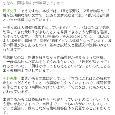
ちなみに問題構成は例年同じですか？
堀江先生
そうですね。本校では、1番が説明文、2番が物語文、3
番が説明的な短い文章で、知識と読解の総合問題、4番が知識問題
といった構成になっています。
一般入試は大問4題構成で出していますが、こちらはコツコツ受験
勉強してきた受験生がきちんと力を発揮できるような問題を意識し
て作っています。一方で1日午後の一科入試に関しては、一般入試
より10分長い60分で、読解がほぼメインの構成となっています。漢
字の問題が少しあるものの、基本は説明文と物語文の読解のみとい
った形です。
理想的なのは、問題を解きながら作品理解が深まるような構成。
「一歩踏み込んだ読みをしてくれるといいな」「理解が深まってく
れるといいな」「興味が持ってもらえるといいな」といったことを
常々教員同士で話しています。
岡野先生
出典がある文章に関しては、「本当にこれはこの解釈で
正しいのだろうか？」という議論からやっていますので、模範解答
を作るのもかなり時間をかけています。「てにをは」にもかなりこ
だわっています。
出題するからには模範解答も「模範としていいものにしたい」とい
う想いがありますので、当日まで「こっちの方がいいんじゃない
か」と議論し、採点しながら模範解答自体を変更することもありま
す。