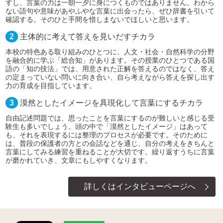
すし、言葉の力は一朝一夕に身につくものではありません。わから
ない語句や意味があやふやな言葉に出会ったら、ぜひ辞書を引いて
確認する。そのひと手間を惜しまないでほしいと思います。
2
主体的に考えて答えを見いだすチカラ
本校の特色ある取り組みのひとつに、人文・社会・自然科学の分野
を融合的に学ぶ「総合知」があります。その授業のひとつである国
語の「知の技法」では、用意された正解を答えるのではなく、答え
の定まっていない問いに向き合い、自ら考えながら答えを探し出す
力の育成を目指しています。
3
漠然としたイメージを具現化して言葉にするチカラ
自由記述問題では、思ったことを言葉にするのが難しいと感じる受
験生も多いでしょう。頭の中で「漠然としたイメージ」はあって
も、それを表現するには整理のプロセスが必要です。そのために
は、普段の保護者の方との会話などを通じ、自分の考えをきちんと
言葉にしてみる練習を重ねることが大切です。繰り返すうちに言葉
が磨かれていき、文章にもしやすくなります。
詳しくはインタビューページへ